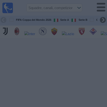
Calcio
in TV
Guida
FIFA Coppa del Mondo 2026
Serie A
Serie B
Champi
alle
partite
televisive
Prossime
partite
Squadre
Competizioni
Canali
TV
Notizie