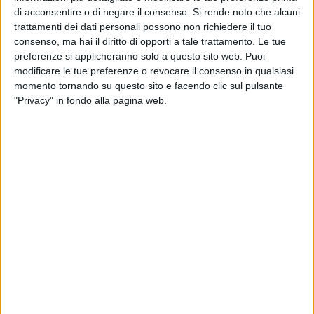
Como TV
di acconsentire o di negare il consenso.
Si rende noto che alcuni
trattamenti dei dati personali possono non richiedere il tuo
17:00
Bundesliga
consenso, ma hai il diritto di opporti a tale trattamento. Le tue
preferenze si applicheranno solo a questo sito web. Puoi
Wolfsberger
modificare le tue preferenze o revocare il consenso in qualsiasi
Salzburg
momento tornando su questo sito e facendo clic sul pulsante
OneFootball PPV
Como TV
"Privacy" in fondo alla pagina web.
19:00
Bundesliga
Austria Vienna
LASK
OneFootball PPV
Como TV
20:00
Liga Profesional
Torneo Clausura
San Lorenzo
CA Huracán
Fanatiz (Guardare in diretta)
Como TV
Sportitalia