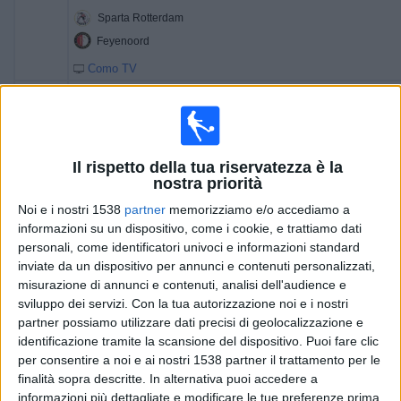
Sparta Rotterdam
Feyenoord
Como TV
14:30
Premiership
Kilmarnock
Celtic
Il rispetto della tua riservatezza è la
nostra priorità
Como TV
Noi e i nostri 1538
partner
memorizziamo e/o accediamo a
14:30
Eredivisie
informazioni su un dispositivo, come i cookie, e trattiamo dati
personali, come identificatori univoci e informazioni standard
Zwolle
inviate da un dispositivo per annunci e contenuti personalizzati,
Ajax
misurazione di annunci e contenuti, analisi dell'audience e
Como TV
sviluppo dei servizi.
Con la tua autorizzazione noi e i nostri
partner possiamo utilizzare dati precisi di geolocalizzazione e
17:00
Premiership
identificazione tramite la scansione del dispositivo. Puoi fare clic
per consentire a noi e ai nostri 1538 partner il trattamento per le
Rangers
finalità sopra descritte. In alternativa puoi accedere a
Hibernian
informazioni più dettagliate e modificare le tue preferenze prima