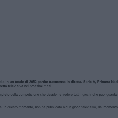
cio in un totale di 2052 partite trasmesse in diretta. Serie A, Primera N
etta televisiva
nei prossimi mesi. .
pleto
della competizione che desideri e vedere tutti i giochi che puoi guardare 
hé, in questo momento, non ha pubblicato alcun gioco televisivo, dal momento