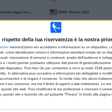
National League South (6)
NWSL Women (101)
remiership (2)
Primeira Liga (6)
l rispetto della tua riservatezza è la nostra prior
rimera B (1)
Primera B (154)
artner
memorizziamo e/o accediamo a informazioni su un dispositivo, c
ali, come identificatori univoci e informazioni standard inviate da un di
Primera Nacional (244)
 Division (8)
zzati, misurazione di annunci e contenuti, analisi dell'audience e svilupp
i e i nostri partner possiamo utilizzare dati precisi di geolocalizzazione 
del dispositivo. Puoi fare clic per consentire a noi e ai nostri 1538 partn
eserve League (236)
critte. In alternativa puoi accedere a informazioni più dettagliate e modif
Segunda Division (7)
acconsentire o di negare il consenso.
Si rende noto che alcuni trattamen
e il tuo consenso, ma hai il diritto di opporti a tale trattamento. Le tue
erie A Brasile (18)
Super Cup Femminile (1)
 questo sito web. Puoi modificare le tue preferenze o revocare il conse
questo sito e facendo clic sul pulsante "Privacy" in fondo alla pagina
Trofeo Joan Gamper (1)
U19 Bundesliga (1)