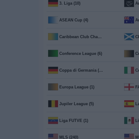
3. Liga (10)
A
Widget
ASEAN Cup (4)
A
Caribbean Club Championship (17)
C
Conference League (6)
C
Coppa di Germania (32)
Co
Europa League (1)
Jupiler League (5)
L
Liga FUTVE (1)
L
MLS (240)
M