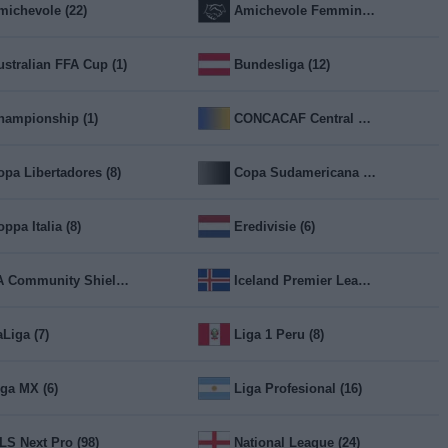
michevole (22)
Amichevole Femmina (2)
ustralian FFA Cup (1)
Bundesliga (12)
hampionship (1)
CONCACAF Central American Cup (26)
opa Libertadores (8)
Copa Sudamericana (8)
ppa Italia (8)
Eredivisie (6)
FA Community Shield (1)
Iceland Premier League (30)
aLiga (7)
Liga 1 Peru (8)
iga MX (6)
Liga Profesional (16)
LS Next Pro (98)
National League (24)