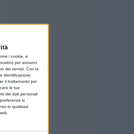
ità
ome i cookie, e
spositivo per annunci
o dei servizi.
Con la
e identificazione
er il trattamento per
icare le tue
ti dei dati personali
 preferenze si
nso in qualsiasi
 web.