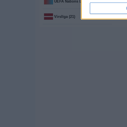
UEFA Nations League (156)
Virslīga (21)