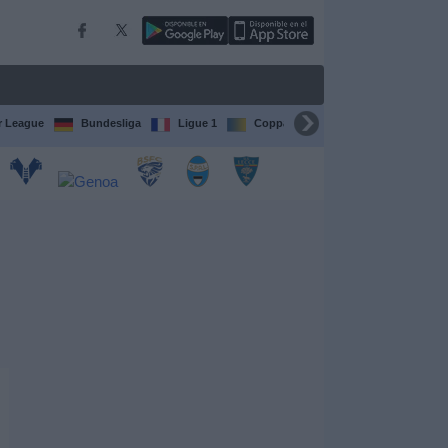
r League
Bundesliga
Ligue 1
Coppa del Mondo FIFA per club