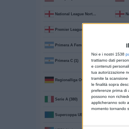
National League North (6)
Premier League Cup (6)
P
I
Primera A Femminile (8)
P
Noi e i nostri 1538
p
trattiamo dati person
Primera C (1)
Primera
e contenuti personali
tua autorizzazione no
tramite la scansione 
Regionalliga Ovest (18)
R
le finalità sopra des
preferenze prima di 
possono non richieder
Serie A (380)
S
applicheranno solo a
momento tornando su 
Supercoppa UEFA (1)