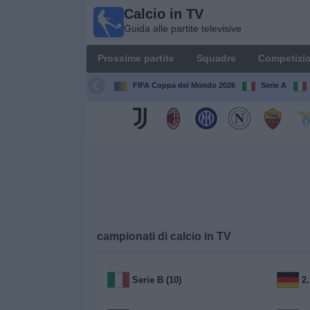
Calcio in TV
Calcio
Guida alle partite televisive
in TV
Guida
Prossime partite
Squadre
Competizio
alle
partite
FIFA Coppa del Mondo 2026
Serie A
televisive
Prossime
partite
Squadre
Competizioni
campionati di calcio in TV
Canali
TV
Serie B (10)
2
Notizie