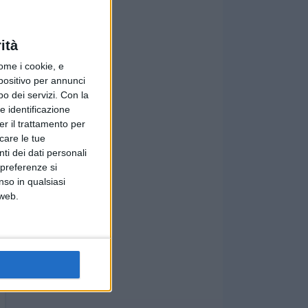
ità
ome i cookie, e
spositivo per annunci
o dei servizi.
Con la
e identificazione
er il trattamento per
icare le tue
ti dei dati personali
 preferenze si
nso in qualsiasi
 web.