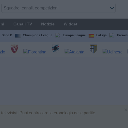
ni
Canali TV
Notizie
Widget
Serie B
Champions League
Europa League
LaLiga
Premie
×
levisivi. Puoi controllare la cronologia delle partite