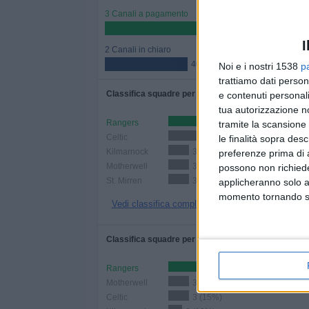
3 Canali a pagamento
60%
I
2 Canali in chiaro
40%
Noi e i nostri 1538
p
trattiamo dati person
Classifica squadre per numero di partite
e contenuti personali
tua autorizzazione no
Rangers
8 (40%)
tramite la scansione 
Celtic
8 (40%)
le finalità sopra des
Kilmarnock
3 (15%)
preferenze prima di 
Motherwell
3 (15%)
possono non richieder
St. Mirren
3 (15%)
applicheranno solo a
momento tornando su 
Vedi classifica completa
Classifica squadre per numero di partite in casa
Rangers
7 (35%)
Motherwell
3 (15%)
Celtic
3 (15%)