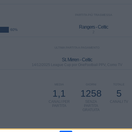
PARTITA PIÙ TRASMESSA
Rangers - Celtic
60%
2
ULTIMA PARTITA A PAGAMENTO
St. Mirren - Celtic
14/12/2025 League Cup por OneFootball PPV, Como TV
MEDIA
GIORNI
TOTALE
1,1
1258
5
CANALI PER
SENZA
CANALI TV
PARTITA
PARTITA
GRATUITA