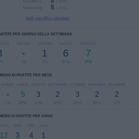
Dundee FC
1 (5%)
Kilmarnock
1 (5%)
Vedi classifica completa
ARTITE PER GIORNO DELLA SETTIMANA
OLEDÌ
GIOVEDÌ
VENERDÌ
SABATO
DOMENICA
3
-
1
6
7
5%
- %
5%
30%
35%
MERO DI PARTITE PER MESE
GIUGNO
LUGLIO
AGOSTO
SETTEMBRE
OTTOBRE
NOVEMBRE
DICEMBRE
-
5
3
2
3
2
2
- %
25%
15%
10%
15%
10%
10%
MERO DI PARTITE PER ANNO
2025
2023
2022
2019
12
3
4
1