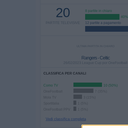
20
8 partite in chiaro
40%
PARTITE TELEVISIVE
12 partite a pagamento
ULTIMA PARTITA IN CHIARO
Rangers - Celtic
26/02/2023 League Cup por OneFootball
CLASSIFICA PER CANALI
Como TV
10 (50%)
OneFootball
7 (35%)
Mola TV
3 (15%)
Sportitalia
1 (5%)
OneFootball PPV
1 (5%)
Vedi classifica completa