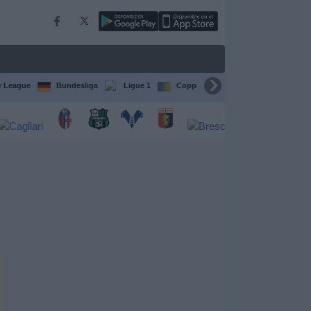
r League
Bundesliga
Ligue 1
Coppa del Mondo FIFA per club