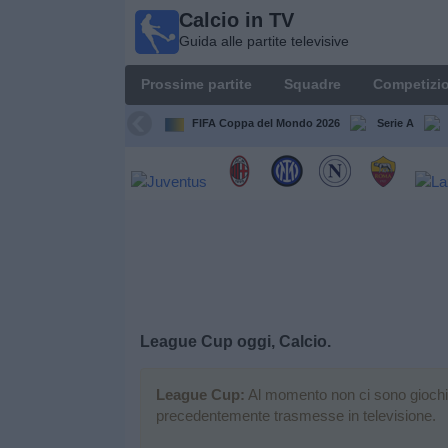
Calcio in TV
Calcio
Guida alle partite televisive
in TV
Guida
Prossime partite
Squadre
Competizio
alle
partite
FIFA Coppa del Mondo 2026
Serie A
televisive
Prossime
partite
Squadre
Competizioni
League Cup oggi, Calcio.
Canali
TV
League Cup:
Al momento non ci sono giochi te
precedentemente trasmesse in televisione.
Notizie