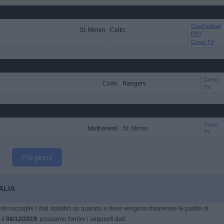
OneFootball
St. Mirren
Celtic
PPV
Como TV
Como
Celtic
Rangers
TV
Como
Motherwell
St. Mirren
TV
Più giorni
TALIA
eb raccoglie i dati statistici su quando e dove vengono trasmesse le partite di
 il
08/12/2019
, possiamo fornire i seguenti dati: