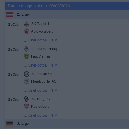
Partite di oggi sabato, 08/08/2026
2. Liga
15:30
SK Rapid II
ASK Voitsberg
OneFootball PPV
17:30
Austria Salzburg
First Vienna
OneFootball PPV
17:30
Sturm Graz II
Floridsdorfer AC
OneFootball PPV
17:30
SC Bregenz
Kapfenberg
OneFootball PPV
3. Liga