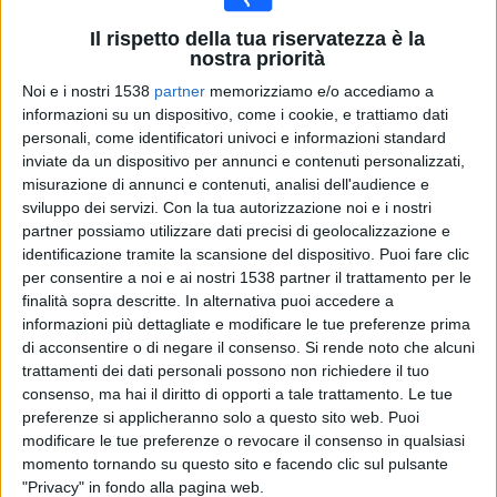
20:30
Genoa
La Coruna
Il rispetto della tua riservatezza è la
nostra priorità
DAZN (Guardare in diretta)
Noi e i nostri 1538
partner
memorizziamo e/o accediamo a
20:30
Avellino
informazioni su un dispositivo, come i cookie, e trattiamo dati
Torino
personali, come identificatori univoci e informazioni standard
inviate da un dispositivo per annunci e contenuti personalizzati,
Sportitalia
misurazione di annunci e contenuti, analisi dell'audience e
21:00
Napoli
sviluppo dei servizi.
Con la tua autorizzazione noi e i nostri
Celta Vigo
partner possiamo utilizzare dati precisi di geolocalizzazione e
identificazione tramite la scansione del dispositivo. Puoi fare clic
OneFootball PPV
DAZN (Guardare in diretta)
per consentire a noi e ai nostri 1538 partner il trattamento per le
Sky Sport (canale 251)
NOW
finalità sopra descritte. In alternativa puoi accedere a
21:00
Barcellona
informazioni più dettagliate e modificare le tue preferenze prima
Nottingham
di acconsentire o di negare il consenso.
Si rende noto che alcuni
trattamenti dei dati personali possono non richiedere il tuo
NOW
Sky Sport Uno
FC Barcelona PPV YouTube
consenso, ma hai il diritto di opporti a tale trattamento. Le tue
22:00
Barcellona
preferenze si applicheranno solo a questo sito web. Puoi
modificare le tue preferenze o revocare il consenso in qualsiasi
Udinese
momento tornando su questo sito e facendo clic sul pulsante
NOW
Sky Sport Uno
FC Barcelona PPV YouTube
"Privacy" in fondo alla pagina web.