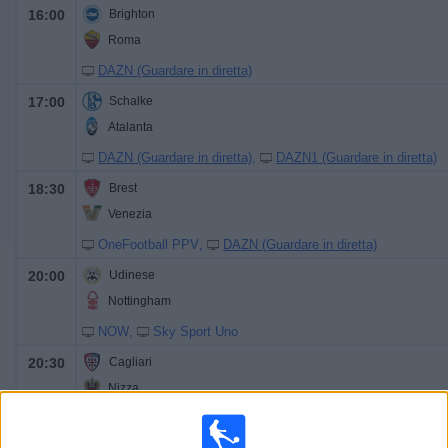
16:00
Brighton
Roma
DAZN (Guardare in diretta)
17:00
Schalke
Atalanta
DAZN (Guardare in diretta)
DAZN1 (Guardare in diretta)
18:30
Brest
Venezia
OneFootball PPV
DAZN (Guardare in diretta)
20:00
Udinese
Nottingham
NOW
Sky Sport Uno
20:30
Cagliari
Nizza
DAZN (Guardare in diretta)
DAZN1 (Guardare in diretta)