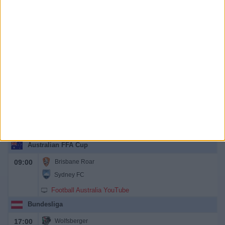
RW Essen
OneFootball PPV
19:30
Aachen
Verl
OneFootball PPV
Amichevole
20:45
Frosinone
Lazio
DAZN (Guardare in diretta)
DAZN1 (Guardare in diretta)
Australian FFA Cup
09:00
Brisbane Roar
Sydney FC
Football Australia YouTube
Bundesliga
17:00
Wolfsberger