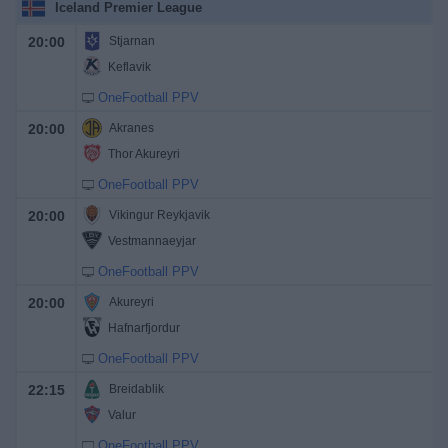
Iceland Premier League
20:00
Stjarnan
Keflavik
OneFootball PPV
20:00
Akranes
Thor Akureyri
OneFootball PPV
20:00
Vikingur Reykjavik
Vestmannaeyjar
OneFootball PPV
20:00
Akureyri
Hafnarfjordur
OneFootball PPV
22:15
Breidablik
Valur
OneFootball PPV