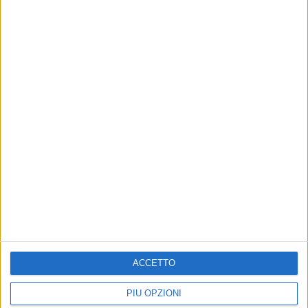
LPF Play
20:00
Lanús
Gimnasia LP Femenino
LPF Play
Primera B
00:00
Comunicaciones
Villa San Carlos
LPF Play
00:00
Ituzaingo
Deportivo Camioneros
LPF Play
20:00
Brown Adrogue
Excursionistas
ACCETTO
LPF Play
PIÙ OPZIONI
20:00
Flandria