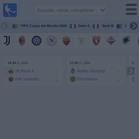
Calcio
in TV
Guida
FIFA Coppa del Mondo 2026
Serie A
Serie B
Champi
alle
partite
televisive
Prossime
partite
15:30
17:30
17:3
2. LIGA
2. LIGA
SK Rapid II
Austria Salzburg
-
-
ASK Voitsberg
First Vienna
Squadre
-
-
Competizioni
Canali
TV
Notizie