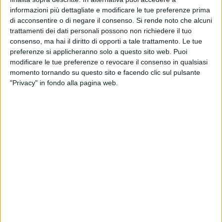
informazioni più dettagliate e modificare le tue preferenze prima
di acconsentire o di negare il consenso.
Si rende noto che alcuni
DATI STATISTICI DELLA SQUADRA SAN LUIS FC IN
trattamenti dei dati personali possono non richiedere il tuo
TELEVISIONE IN ITALIA
consenso, ma hai il diritto di opporti a tale trattamento. Le tue
preferenze si applicheranno solo a questo sito web. Puoi
Ad oggi
06/08/2026
e da quando questo sito raccoglie i dati statistici su
modificare le tue preferenze o revocare il consenso in qualsiasi
quando e dove vengono televisate le partite di
Calcio
della squadra
San
momento tornando su questo sito e facendo clic sul pulsante
Luis FC
in
Italia
, che è stato il
15/03/2026
, possiamo fornire i seguenti dati:
"Privacy" in fondo alla pagina web.
17
PARTITE TELEVISIVE
17 partite in chiaro
100%
0 partite a pagamento
0%
ULTIMA PARTITA IN CHIARO
Gimnasia LP Femenino - San Luis FC
02/08/2026 Primera A Femminile por LPF Play