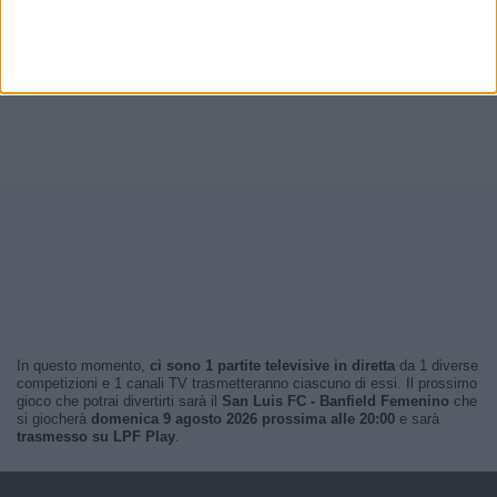
In questo momento,
ci sono 1 partite televisive in diretta
da 1 diverse
competizioni e 1 canali TV trasmetteranno ciascuno di essi. Il prossimo
gioco che potrai divertirti sarà il
San Luis FC - Banfield Femenino
che
si giocherà
domenica 9 agosto 2026 prossima alle 20:00
e sarà
trasmesso su LPF Play
.