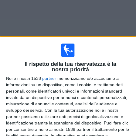
Widget
Prossima partite
San Luis FC
oggi
Il rispetto della tua riservatezza è la
nostra priorità
Domenica, 09/08/2026
Noi e i nostri 1538
partner
memorizziamo e/o accediamo a
informazioni su un dispositivo, come i cookie, e trattiamo dati
20:00
Primera A Femminile
personali, come identificatori univoci e informazioni standard
inviate da un dispositivo per annunci e contenuti personalizzati,
misurazione di annunci e contenuti, analisi dell'audience e
sviluppo dei servizi.
Con la tua autorizzazione noi e i nostri
San Luis FC
partner possiamo utilizzare dati precisi di geolocalizzazione e
Banfield Femenino
identificazione tramite la scansione del dispositivo. Puoi fare clic
per consentire a noi e ai nostri 1538 partner il trattamento per le
LPF Play
finalità sopra descritte. In alternativa puoi accedere a