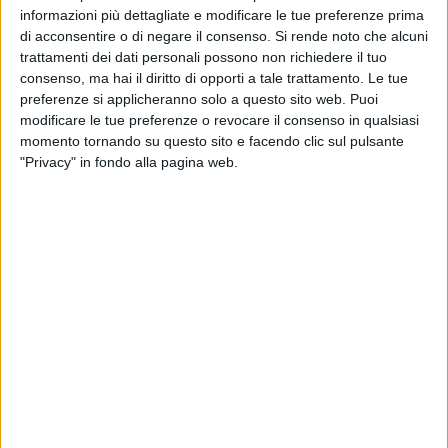
FEMENINO IN TELEVISIONE IN ITALIA
informazioni più dettagliate e modificare le tue preferenze prima
di acconsentire o di negare il consenso.
Si rende noto che alcuni
Ad oggi
07/08/2026
e da quando questo sito raccoglie i dati statistici su
trattamenti dei dati personali possono non richiedere il tuo
quando e dove vengono televisate le partite di
Calcio
della squadra
Unión
consenso, ma hai il diritto di opporti a tale trattamento. Le tue
Santa Fe Femenino
in
Italia
, che è stato il
15/03/2026
, possiamo fornire i
preferenze si applicheranno solo a questo sito web. Puoi
seguenti dati:
modificare le tue preferenze o revocare il consenso in qualsiasi
momento tornando su questo sito e facendo clic sul pulsante
17
"Privacy" in fondo alla pagina web.
PARTITE TELEVISIVE
17 partite in chiaro
100%
0 partite a pagamento
0%
ULTIMA PARTITA IN CHIARO
Banfield Femenino - Unión Santa Fe Femenino
02/08/2026 Primera A Femminile por LPF Play
CLASSIFICA PER CANALI