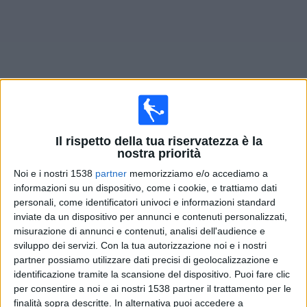
Widget
Il rispetto della tua riservatezza è la
Prossima partite
Unión Santa Fe Femenino
oggi
nostra priorità
Domenica, 09/08/2026
Noi e i nostri 1538
partner
memorizziamo e/o accediamo a
informazioni su un dispositivo, come i cookie, e trattiamo dati
20:00
Primera A Femminile
personali, come identificatori univoci e informazioni standard
inviate da un dispositivo per annunci e contenuti personalizzati,
Unión Santa Fe Femenino
misurazione di annunci e contenuti, analisi dell'audience e
River Plate Femenino
sviluppo dei servizi.
Con la tua autorizzazione noi e i nostri
LPF Play
partner possiamo utilizzare dati precisi di geolocalizzazione e
identificazione tramite la scansione del dispositivo. Puoi fare clic
per consentire a noi e ai nostri 1538 partner il trattamento per le
DATI STATISTICI DELLA SQUADRA UNIÓN SANTA FE
finalità sopra descritte. In alternativa puoi accedere a