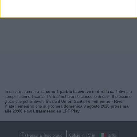
In questo momento,
ci sono 1 partite televisive in diretta
da 1 diverse
competizioni e 1 canali TV trasmetteranno ciascuno di essi. Il prossimo
gioco che potrai divertirti sarà il
Unión Santa Fe Femenino - River
Plate Femenino
che si giocherà
domenica 9 agosto 2026 prossima
alle 20:00
e sarà
trasmesso su LPF Play
.
Passa al fuso orario
Calcio in TV in
Italia