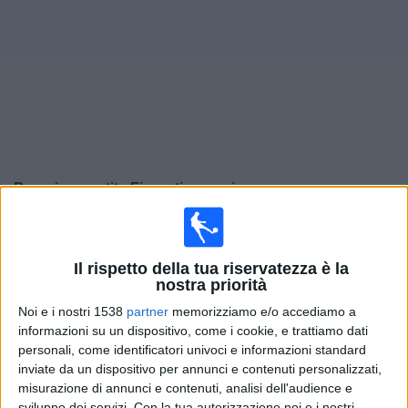
Widget
Prossima partite
Fiorentina
oggi
Lunedì, 24/08/2026
20:45
Serie A
Il rispetto della tua riservatezza è la
nostra priorità
Roma
Noi e i nostri 1538
partner
memorizziamo e/o accediamo a
Fiorentina
informazioni su un dispositivo, come i cookie, e trattiamo dati
Canale da confermare
personali, come identificatori univoci e informazioni standard
inviate da un dispositivo per annunci e contenuti personalizzati,
Sabato, 29/08/2026
misurazione di annunci e contenuti, analisi dell'audience e
sviluppo dei servizi.
Con la tua autorizzazione noi e i nostri