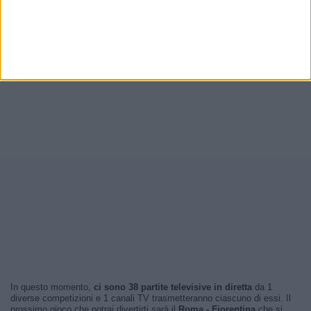
In questo momento,
ci sono 38 partite televisive in diretta
da 1
diverse competizioni e 1 canali TV trasmetteranno ciascuno di essi. Il
prossimo gioco che potrai divertirti sarà il
Roma - Fiorentina
che si