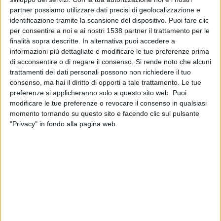
18:30
Serie A
partner possiamo utilizzare dati precisi di geolocalizzazione e
identificazione tramite la scansione del dispositivo. Puoi fare clic
Fiorentina
per consentire a noi e ai nostri 1538 partner il trattamento per le
Frosinone
finalità sopra descritte. In alternativa puoi accedere a
informazioni più dettagliate e modificare le tue preferenze prima
Canale da confermare
di acconsentire o di negare il consenso.
Si rende noto che alcuni
trattamenti dei dati personali possono non richiedere il tuo
Sabato, 05/09/2026
consenso, ma hai il diritto di opporti a tale trattamento. Le tue
preferenze si applicheranno solo a questo sito web. Puoi
15:00
Serie A
modificare le tue preferenze o revocare il consenso in qualsiasi
Fiorentina
momento tornando su questo sito e facendo clic sul pulsante
"Privacy" in fondo alla pagina web.
Torino
Canale da confermare
Più giorni
DATI STATISTICI DELLA SQUADRA FIORENTINA IN
TELEVISIONE IN ITALIA