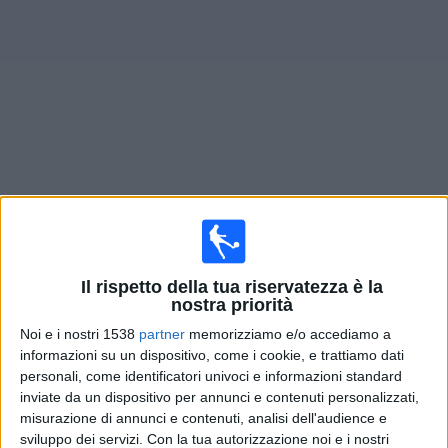
Widget
Prossima partite
Como
oggi
Sabato, 22/08/2026
18:30
Serie A
Il rispetto della tua riservatezza è la
nostra priorità
Udinese
Noi e i nostri 1538
partner
memorizziamo e/o accediamo a
Como
informazioni su un dispositivo, come i cookie, e trattiamo dati
personali, come identificatori univoci e informazioni standard
Canale da confermare
inviate da un dispositivo per annunci e contenuti personalizzati,
misurazione di annunci e contenuti, analisi dell'audience e
Domenica, 30/08/2026
sviluppo dei servizi.
Con la tua autorizzazione noi e i nostri