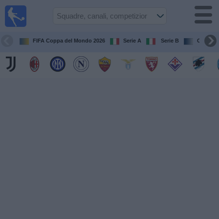
Calcio
in TV
Guida
FIFA Coppa del Mondo 2026
Serie A
Serie B
Champi
alle
partite
televisive
Prossime
partite
Squadre
Competizioni
Canali
TV
Notizie