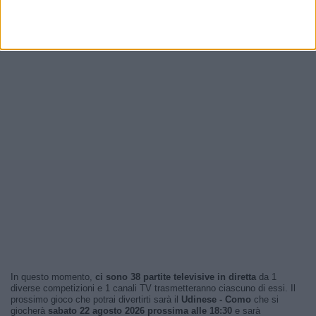
In questo momento,
ci sono 38 partite televisive in diretta
da 1
diverse competizioni e 1 canali TV trasmetteranno ciascuno di essi. Il
prossimo gioco che potrai divertirti sarà il
Udinese - Como
che si
giocherà
sabato 22 agosto 2026 prossima alle 18:30
e sarà