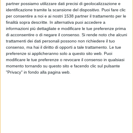
18:30
Serie A
partner possiamo utilizzare dati precisi di geolocalizzazione e
identificazione tramite la scansione del dispositivo. Puoi fare clic
Napoli
per consentire a noi e ai nostri 1538 partner il trattamento per le
finalità sopra descritte. In alternativa puoi accedere a
Como
informazioni più dettagliate e modificare le tue preferenze prima
Canale da confermare
di acconsentire o di negare il consenso.
Si rende noto che alcuni
trattamenti dei dati personali possono non richiedere il tuo
Venerdì, 04/09/2026
consenso, ma hai il diritto di opporti a tale trattamento. Le tue
preferenze si applicheranno solo a questo sito web. Puoi
20:45
Serie A
modificare le tue preferenze o revocare il consenso in qualsiasi
momento tornando su questo sito e facendo clic sul pulsante
Genoa
"Privacy" in fondo alla pagina web.
Como
Canale da confermare
Più giorni
DATI STATISTICI DELLA SQUADRA COMO IN TELEVISIONE
IN ITALIA