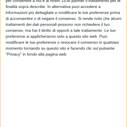
per consentire a noi e ai nostri 1538 partner il trattamento per le
DATI STATISTICI DELLA SQUADRA PSG IN TELEVISIONE IN
finalità sopra descritte. In alternativa puoi accedere a
ITALIA
informazioni più dettagliate e modificare le tue preferenze prima
di acconsentire o di negare il consenso.
Si rende noto che alcuni
Ad oggi
08/08/2026
e da quando questo sito raccoglie i dati statistici su
trattamenti dei dati personali possono non richiedere il tuo
quando e dove vengono televisate le partite di
Calcio
della squadra
PSG
consenso, ma hai il diritto di opporti a tale trattamento. Le tue
in
Italia
, che è stato il
01/11/2019
, possiamo fornire i seguenti dati:
preferenze si applicheranno solo a questo sito web. Puoi
modificare le tue preferenze o revocare il consenso in qualsiasi
297
momento tornando su questo sito e facendo clic sul pulsante
"Privacy" in fondo alla pagina web.
PARTITE TELEVISIVE
28 partite in chiaro
9,43%
269 partite a pagamento
90,57%
ULTIMA PARTITA IN CHIARO
PSG - Flamengo
17/12/2025 FIFA Intercontinental Cup por FIFA+, DAZN, DAZN Gratuito
CLASSIFICA PER CANALI