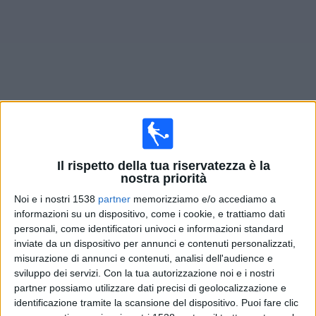
Widget
Prossima partite
PSG
oggi
Il rispetto della tua riservatezza è la
Mercoledì, 12/08/2026
nostra priorità
21:00
Noi e i nostri 1538
partner
memorizziamo e/o accediamo a
Supercoppa UEFA
informazioni su un dispositivo, come i cookie, e trattiamo dati
PSG
personali, come identificatori univoci e informazioni standard
inviate da un dispositivo per annunci e contenuti personalizzati,
Aston Villa
misurazione di annunci e contenuti, analisi dell'audience e
sviluppo dei servizi.
Con la tua autorizzazione noi e i nostri
NOW
Sky Sport Calcio
partner possiamo utilizzare dati precisi di geolocalizzazione e
identificazione tramite la scansione del dispositivo. Puoi fare clic