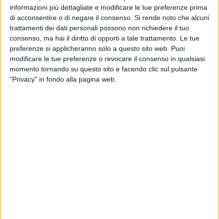
SAT Femenino
informazioni più dettagliate e modificare le tue preferenze prima
di acconsentire o di negare il consenso.
Si rende noto che alcuni
LPF Play
trattamenti dei dati personali possono non richiedere il tuo
20:00
Reserve League
consenso, ma hai il diritto di opporti a tale trattamento. Le tue
preferenze si applicheranno solo a questo sito web. Puoi
Racing Avellaneda Reserva
modificare le tue preferenze o revocare il consenso in qualsiasi
Atlético Tucumán Reserva
momento tornando su questo sito e facendo clic sul pulsante
"Privacy" in fondo alla pagina web.
LPF Play
20:00
Reserve League
CA Colón Reserva
Newell's Old Boys Reserva
LPF Play
20:00
Reserve League
Vélez Sarsfield Reserva
Gimnasia Mendoza Reserva