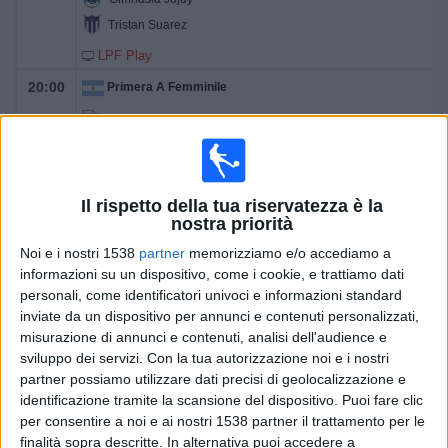
Tristan Suarez
LPF Play
20:00
Primera A Femminile
Independiente Femenino
Belgrano Femenino
LPF Play
Il rispetto della tua riservatezza è la
22:00
Primera A Femminile
nostra priorità
Noi e i nostri 1538
partner
memorizziamo e/o accediamo a
Talleres Córdoba Femenino
informazioni su un dispositivo, come i cookie, e trattiamo dati
San Lorenzo Femenino
personali, come identificatori univoci e informazioni standard
LPF Play
inviate da un dispositivo per annunci e contenuti personalizzati,
misurazione di annunci e contenuti, analisi dell'audience e
sviluppo dei servizi.
Con la tua autorizzazione noi e i nostri
Domani martedì, 11/08/2026
partner possiamo utilizzare dati precisi di geolocalizzazione e
16:00
Primera A Femminile
identificazione tramite la scansione del dispositivo. Puoi fare clic
per consentire a noi e ai nostri 1538 partner il trattamento per le
CA Huracán Femenino
finalità sopra descritte. In alternativa puoi accedere a