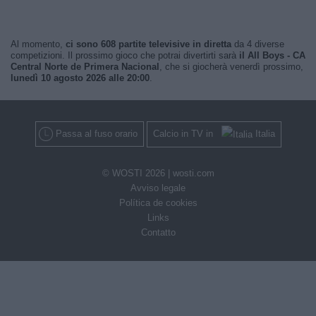
Al momento,
ci sono 608 partite televisive in diretta
da 4 diverse
competizioni. Il prossimo gioco che potrai divertirti sarà
il All Boys - CA
Central Norte de Primera Nacional
, che si giocherà venerdì prossimo,
lunedì 10 agosto 2026 alle 20:00
.
Passa al fuso orario
Calcio in TV in
Italia
© WOSTI 2026 |
wosti.com
Avviso legale
Política de cookies
Links
Contatto