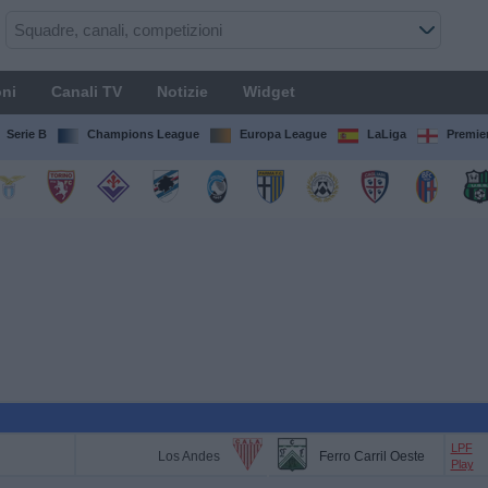
ni
Canali TV
Notizie
Widget
Serie B
Champions League
Europa League
LaLiga
Premie
LPF
Los Andes
Ferro Carril Oeste
Play