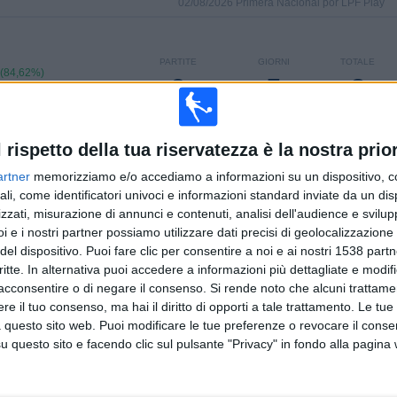
02/08/2026 Primera Nacional por LPF Play
PARTITE
GIORNI
TOTALE
 (84,62%)
0
5
2
CONSECUTIVE
SENZA
CANALI TV
A PAGAMENTO
PARTITA
GRATUITA
l rispetto della tua riservatezza è la nostra prior
artner
memorizziamo e/o accediamo a informazioni su un dispositivo, c
TOTALE
MASSIMO
TOTALE
ali, come identificatori univoci e informazioni standard inviate da un di
2
3
19
zzati, misurazione di annunci e contenuti, analisi dell'audience e svilupp
i e i nostri partner possiamo utilizzare dati precisi di geolocalizzazione 
COMPETIZIONI
VS Deportivo
AVVERSARI
Madryn
del dispositivo. Puoi fare clic per consentire a noi e ai nostri 1538 partn
critte. In alternativa puoi accedere a informazioni più dettagliate e modif
CLASSIFICA PER COMPETIZIONI
acconsentire o di negare il consenso.
Si rende noto che alcuni trattamen
e il tuo consenso, ma hai il diritto di opporti a tale trattamento. Le tue
Primera Nacional
25 (96,15%)
 questo sito web. Puoi modificare le tue preferenze o revocare il conse
Copa Argentina
1 (3,85%)
questo sito e facendo clic sul pulsante "Privacy" in fondo alla pagina
Vedi classifica completa