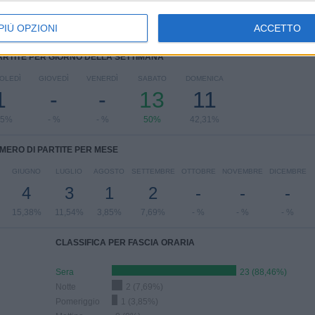
PIÙ OPZIONI
ACCETTO
ARTITE PER GIORNO DELLA SETTIMANA
OLEDÌ
GIOVEDÌ
VENERDÌ
SABATO
DOMENICA
1
-
-
13
11
85%
- %
- %
50%
42,31%
MERO DI PARTITE PER MESE
GIUGNO
LUGLIO
AGOSTO
SETTEMBRE
OTTOBRE
NOVEMBRE
DICEMBRE
4
3
1
2
-
-
-
15,38%
11,54%
3,85%
7,69%
- %
- %
- %
CLASSIFICA PER FASCIA ORARIA
Sera
23 (88,46%)
Notte
2 (7,69%)
Pomeriggio
1 (3,85%)