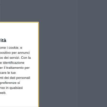
ità
ome i cookie, e
spositivo per annunci
o dei servizi.
Con la
e identificazione
er il trattamento per
icare le tue
ti dei dati personali
 preferenze si
nso in qualsiasi
 web.