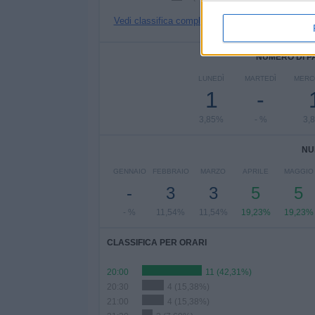
Vedi classifica completa
NUMERO DI P
LUNEDÌ
MARTEDÌ
MERC
1
-
3,85%
- %
3,
NU
GENNAIO
FEBBRAIO
MARZO
APRILE
MAGGIO
-
3
3
5
5
- %
11,54%
11,54%
19,23%
19,23%
CLASSIFICA PER ORARI
20:00
11 (42,31%)
20:30
4 (15,38%)
21:00
4 (15,38%)