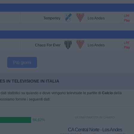
LPF
Temperley
Los Andes
Play
LPF
Chaco For Ever
Los Andes
Play
Più giorni
S IN TELEVISIONE IN ITALIA
dati statistici su quando e dove vengono televisate le partite di
Calcio
della
possiamo fornire i seguenti dati:
ULTIMA PARTITA IN CHIARO
84,62%
CA Central Norte - Los Andes