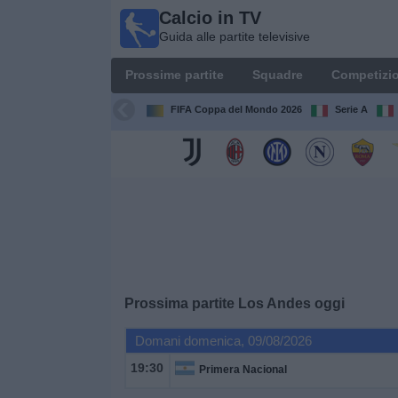
Calcio in TV
Calcio
Guida alle partite televisive
in TV
Guida
Prossime partite
Squadre
Competizio
alle
partite
FIFA Coppa del Mondo 2026
Serie A
televisive
Prossime
partite
Squadre
Competizioni
Prossima partite
Los Andes
oggi
Canali
Domani domenica, 09/08/2026
TV
19:30
Primera Nacional
Notizie