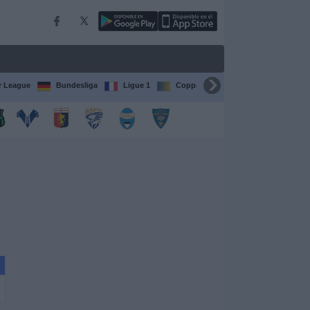
r League
Bundesliga
Ligue 1
Coppa del Mondo FIFA per club