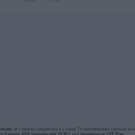
Mattina
0 (0%)
diretta
da 1 diverse competizioni e 1 canali TV trasmetteranno ciascuno di essi
a 9 agosto 2026 prossima alle 19:30
e sarà
trasmesso su LPF Play
.