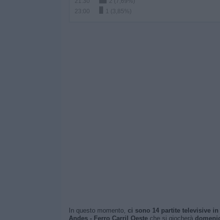
21:30
2 (7,69%)
23:00
1 (3,85%)
In questo momento,
ci sono 14 partite televisive in 
Andes - Ferro Carril Oeste
che si giocherà
domenic