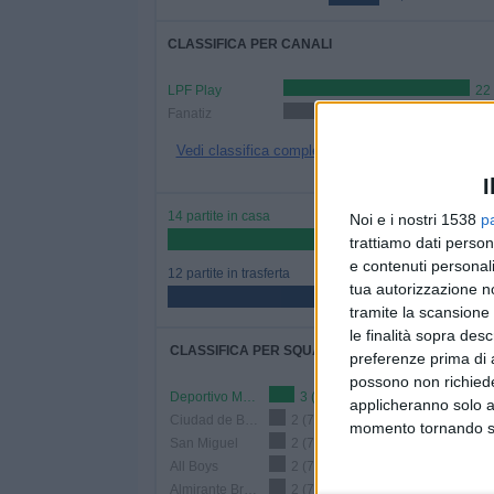
CLASSIFICA PER CANALI
LPF Play
22
Fanatiz
4 (15,38%)
Vedi classifica completa
I
14 partite in casa
Noi e i nostri 1538
p
53,85%
trattiamo dati person
e contenuti personali
12 partite in trasferta
tua autorizzazione no
46,15%
tramite la scansione 
le finalità sopra des
CLASSIFICA PER SQUADRE
preferenze prima di 
possono non richieder
Deportivo Madryn
3 (11,54%)
applicheranno solo a
Ciudad de Bolivar
2 (7,69%)
momento tornando su 
San Miguel
2 (7,69%)
All Boys
2 (7,69%)
Almirante Brown
2 (7,69%)