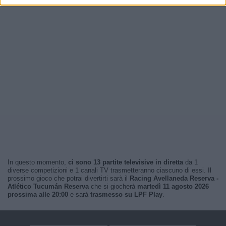
In questo momento,
ci sono 13 partite televisive in diretta
da 1
diverse competizioni e 1 canali TV trasmetteranno ciascuno di essi. Il
prossimo gioco che potrai divertirti sarà il
Racing Avellaneda Reserva -
Atlético Tucumán Reserva
che si giocherà
martedì 11 agosto 2026
prossima alle 20:00
e sarà
trasmesso su LPF Play
.