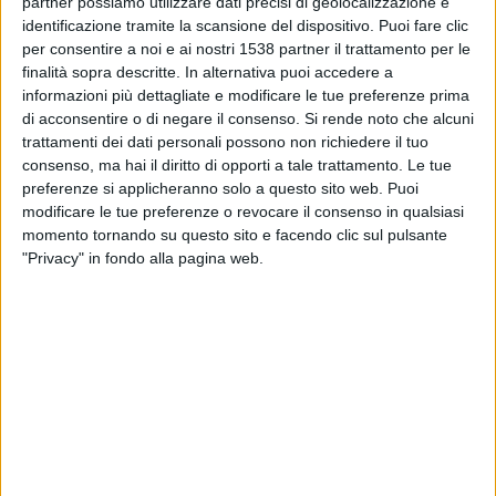
partner possiamo utilizzare dati precisi di geolocalizzazione e
Martedì, 18/08/2026
identificazione tramite la scansione del dispositivo. Puoi fare clic
20:00
Reserve League
per consentire a noi e ai nostri 1538 partner il trattamento per le
finalità sopra descritte. In alternativa puoi accedere a
informazioni più dettagliate e modificare le tue preferenze prima
di acconsentire o di negare il consenso.
Si rende noto che alcuni
Unión Santa Fe Reserva
trattamenti dei dati personali possono non richiedere il tuo
Racing Avellaneda Reserva
consenso, ma hai il diritto di opporti a tale trattamento. Le tue
LPF Play
preferenze si applicheranno solo a questo sito web. Puoi
modificare le tue preferenze o revocare il consenso in qualsiasi
momento tornando su questo sito e facendo clic sul pulsante
Martedì, 25/08/2026
"Privacy" in fondo alla pagina web.
20:00
Reserve League
Racing Avellaneda Reserva
Gimnasia LP Reserva
LPF Play
Più giorni