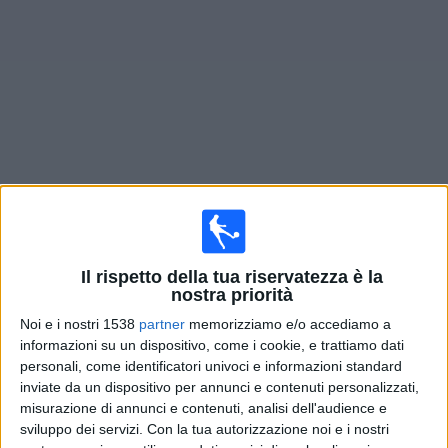
Widget
Prossima partite
Racing Avellaneda Reserva
oggi
Martedì, 11/08/2026
Il rispetto della tua riservatezza è la
20:00
Reserve League
nostra priorità
Noi e i nostri 1538
partner
memorizziamo e/o accediamo a
informazioni su un dispositivo, come i cookie, e trattiamo dati
Racing Avellaneda Reserva
personali, come identificatori univoci e informazioni standard
Atlético Tucumán Reserva
inviate da un dispositivo per annunci e contenuti personalizzati,
LPF Play
misurazione di annunci e contenuti, analisi dell'audience e
sviluppo dei servizi.
Con la tua autorizzazione noi e i nostri