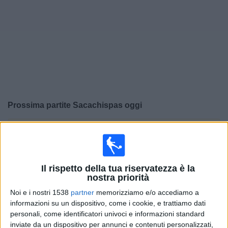
Widget
Prossima partite
Sacachispas
oggi
×
Sacachispas:
Al momento non ci sono giochi televisivi.
Puoi controllare la cronologia delle partite
precedentemente trasmesse in televisione.
Il rispetto della tua riservatezza è la
nostra priorità
Venerdì, 31/07/2026
Noi e i nostri 1538
partner
memorizziamo e/o accediamo a
20:00
Primera C
informazioni su un dispositivo, come i cookie, e trattiamo dati
personali, come identificatori univoci e informazioni standard
inviate da un dispositivo per annunci e contenuti personalizzati,