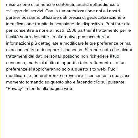
Puerto Nuevo
misurazione di annunci e contenuti, analisi dell'audience e
sviluppo dei servizi.
Con la tua autorizzazione noi e i nostri
Sacachispas
partner possiamo utilizzare dati precisi di geolocalizzazione e
LPF Play
identificazione tramite la scansione del dispositivo. Puoi fare clic
per consentire a noi e ai nostri 1538 partner il trattamento per le
Lunedì, 27/07/2026
finalità sopra descritte. In alternativa puoi accedere a
informazioni più dettagliate e modificare le tue preferenze prima
20:00
Primera C
di acconsentire o di negare il consenso.
Si rende noto che alcuni
trattamenti dei dati personali possono non richiedere il tuo
consenso, ma hai il diritto di opporti a tale trattamento. Le tue
Sacachispas
preferenze si applicheranno solo a questo sito web. Puoi
Leandro N. Alem
modificare le tue preferenze o revocare il consenso in qualsiasi
momento tornando su questo sito e facendo clic sul pulsante
LPF Play
"Privacy" in fondo alla pagina web.
Sabato, 11/07/2026
20:00
Primera C
Def. de Cambaceres
Sacachispas