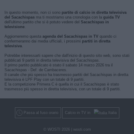
In questo momento, non ci sono
partite di calcio in diretta televisiva
del Sacachispas
ma ti mostriamo una cronologia con la
guida TV
dell'ultimo partito che si è potuto vedere del
Sacachispas in
televisione
.
Aggiorneremo questa
agenda del Sacachispas in TV
quando ci
confermeranno dai media ufficiali, i prossimi
partiti in diretta
televisiva
.
Potrebbe interessarti sapere che dall'inizio di questo sito web, sono stati
pubblicati 9 partiti in diretta televisiva del Sacachispas.
Il primo partito pubblicato è stato il sabato 14 marzo 2026 tra il
Sacachispas - Def. de Cambaceres.
Il canale che più spesso ha trasmesso partiti del Sacachispas in diretta
televisiva è LPF Play con un totale di 9 partiti.
E la competizione Primera C è quella in cui il Sacachispas è stato
trasmesso più spesso in diretta televisiva, con un totale di 9 partiti.
Passa al fuso orario
Calcio in TV in
Italia
© WOSTI 2026 |
wosti.com