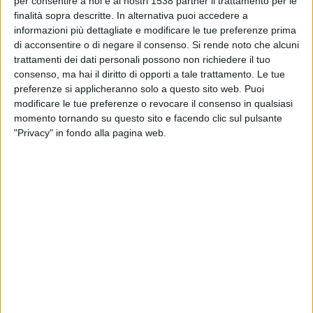
per consentire a noi e ai nostri 1538 partner il trattamento per le
22:00
Primera B
finalità sopra descritte. In alternativa puoi accedere a
informazioni più dettagliate e modificare le tue preferenze prima
Sportivo Italiano
di acconsentire o di negare il consenso.
Si rende noto che alcuni
Dock Sud
trattamenti dei dati personali possono non richiedere il tuo
consenso, ma hai il diritto di opporti a tale trattamento. Le tue
LPF Play
preferenze si applicheranno solo a questo sito web. Puoi
modificare le tue preferenze o revocare il consenso in qualsiasi
momento tornando su questo sito e facendo clic sul pulsante
DATI STATISTICI DELLA SQUADRA DOCK SUD IN
"Privacy" in fondo alla pagina web.
TELEVISIONE IN ITALIA
Ad oggi
05/08/2026
e da quando questo sito raccoglie i dati statistici su
quando e dove vengono televisate le partite di
Calcio
della squadra
Dock
Sud
in
Italia
, che è stato il
24/03/2021
, possiamo fornire i seguenti dati:
30
PARTITE TELEVISIVE
28 partite in chiaro
93,33%
2 partite a pagamento