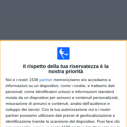
Widget
Prossima partite
Dock Sud
oggi
Il rispetto della tua riservatezza è la
Domenica, 09/08/2026
nostra priorità
Noi e i nostri 1538
20:00
partner
memorizziamo e/o accediamo a
Primera B
informazioni su un dispositivo, come i cookie, e trattiamo dati
Dock Sud
personali, come identificatori univoci e informazioni standard
inviate da un dispositivo per annunci e contenuti personalizzati,
San Martin Burzaco
misurazione di annunci e contenuti, analisi dell'audience e
LPF Play
sviluppo dei servizi.
Con la tua autorizzazione noi e i nostri
partner possiamo utilizzare dati precisi di geolocalizzazione e
Sabato, 15/08/2026
identificazione tramite la scansione del dispositivo. Puoi fare clic