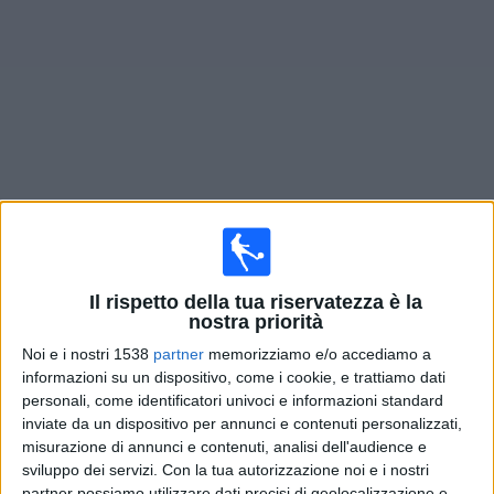
Widget
Prossima partite
Ituzaingo
oggi
Sabato, 15/08/2026
Il rispetto della tua riservatezza è la
22:00
Primera B
nostra priorità
Noi e i nostri 1538
partner
memorizziamo e/o accediamo a
Argentino de Merlo
informazioni su un dispositivo, come i cookie, e trattiamo dati
Ituzaingo
personali, come identificatori univoci e informazioni standard
LPF Play
inviate da un dispositivo per annunci e contenuti personalizzati,
misurazione di annunci e contenuti, analisi dell'audience e
sviluppo dei servizi.
Con la tua autorizzazione noi e i nostri
Sabato, 22/08/2026
partner possiamo utilizzare dati precisi di geolocalizzazione e