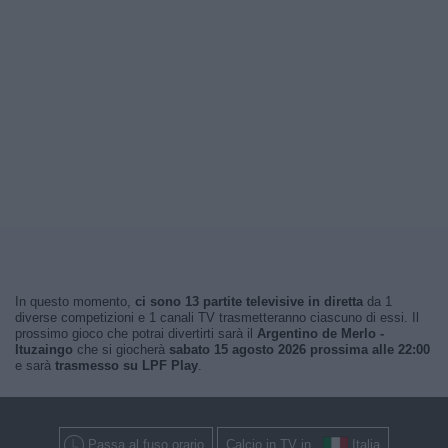
In questo momento,
ci sono 13 partite televisive in diretta
da 1
diverse competizioni e 1 canali TV trasmetteranno ciascuno di essi. Il
prossimo gioco che potrai divertirti sarà il
Argentino de Merlo -
Ituzaingo
che si giocherà
sabato 15 agosto 2026 prossima alle 22:00
e sarà
trasmesso su LPF Play
.
Passa al fuso orario
Calcio in TV in
Italia