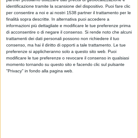
22:00
Primera B
identificazione tramite la scansione del dispositivo. Puoi fare clic
per consentire a noi e ai nostri 1538 partner il trattamento per le
Ituzaingo
finalità sopra descritte. In alternativa puoi accedere a
Deportivo Merlo
informazioni più dettagliate e modificare le tue preferenze prima
di acconsentire o di negare il consenso.
Si rende noto che alcuni
LPF Play
trattamenti dei dati personali possono non richiedere il tuo
consenso, ma hai il diritto di opporti a tale trattamento. Le tue
Martedì, 25/08/2026
preferenze si applicheranno solo a questo sito web. Puoi
modificare le tue preferenze o revocare il consenso in qualsiasi
22:00
Primera B
momento tornando su questo sito e facendo clic sul pulsante
Arsenal Sarandí
"Privacy" in fondo alla pagina web.
Ituzaingo
LPF Play
Più giorni
DATI STATISTICI DELLA SQUADRA ITUZAINGO IN
TELEVISIONE IN ITALIA