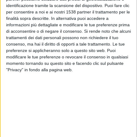
22:00
Primera B
identificazione tramite la scansione del dispositivo. Puoi fare clic
per consentire a noi e ai nostri 1538 partner il trattamento per le
Deportivo Camioneros
finalità sopra descritte. In alternativa puoi accedere a
Deportivo Merlo
informazioni più dettagliate e modificare le tue preferenze prima
di acconsentire o di negare il consenso.
Si rende noto che alcuni
LPF Play
trattamenti dei dati personali possono non richiedere il tuo
consenso, ma hai il diritto di opporti a tale trattamento. Le tue
Sabato, 22/08/2026
preferenze si applicheranno solo a questo sito web. Puoi
modificare le tue preferenze o revocare il consenso in qualsiasi
22:00
Primera B
momento tornando su questo sito e facendo clic sul pulsante
"Privacy" in fondo alla pagina web.
Dock Sud
Deportivo Camioneros
LPF Play
Più giorni
DATI STATISTICI DELLA SQUADRA DEPORTIVO
CAMIONEROS IN TELEVISIONE IN ITALIA