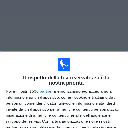
Widget
Prossima partite
Deportivo Camioneros
oggi
Domani sabato, 08/08/2026
Il rispetto della tua riservatezza è la
00:00
Primera B
nostra priorità
Noi e i nostri 1538
partner
memorizziamo e/o accediamo a
Ituzaingo
informazioni su un dispositivo, come i cookie, e trattiamo dati
Deportivo Camioneros
personali, come identificatori univoci e informazioni standard
LPF Play
inviate da un dispositivo per annunci e contenuti personalizzati,
misurazione di annunci e contenuti, analisi dell'audience e
sviluppo dei servizi.
Con la tua autorizzazione noi e i nostri
Sabato, 15/08/2026
partner possiamo utilizzare dati precisi di geolocalizzazione e