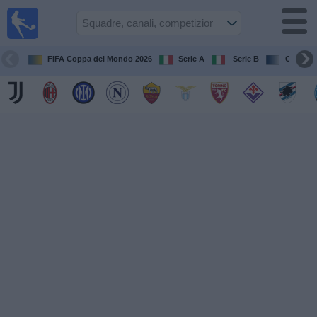
Calcio
in TV
Guida
FIFA Coppa del Mondo 2026
Serie A
Serie B
Champi
alle
partite
televisive
Prossime
partite
Squadre
Competizioni
Canali
TV
Notizie