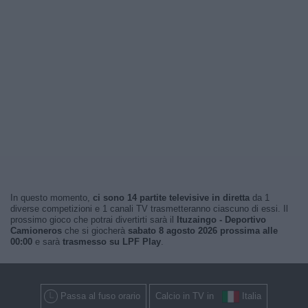
In questo momento,
ci sono 14 partite televisive in diretta
da 1
diverse competizioni e 1 canali TV trasmetteranno ciascuno di essi. Il
prossimo gioco che potrai divertirti sarà il
Ituzaingo - Deportivo
Camioneros
che si giocherà
sabato 8 agosto 2026 prossima alle
00:00
e sarà
trasmesso su LPF Play
.
Passa al fuso orario
Calcio in TV in
Italia