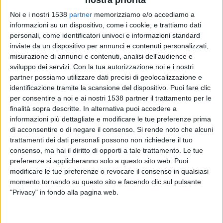
Club Náutico Hacoaj
Noi e i nostri 1538
partner
memorizziamo e/o accediamo a
LPF Play
informazioni su un dispositivo, come i cookie, e trattiamo dati
personali, come identificatori univoci e informazioni standard
Lunedì, 03/08/2026
inviate da un dispositivo per annunci e contenuti personalizzati,
misurazione di annunci e contenuti, analisi dell'audience e
15:00
Torneo Promocional Amateur
sviluppo dei servizi.
Con la tua autorizzazione noi e i nostri
partner possiamo utilizzare dati precisi di geolocalizzazione e
Barrancas UMET FC
identificazione tramite la scansione del dispositivo. Puoi fare clic
Las Mandarinas
per consentire a noi e ai nostri 1538 partner il trattamento per le
LPF Play
finalità sopra descritte. In alternativa puoi accedere a
informazioni più dettagliate e modificare le tue preferenze prima
Venerdì, 31/07/2026
di acconsentire o di negare il consenso.
Si rende noto che alcuni
trattamenti dei dati personali possono non richiedere il tuo
20:00
Torneo Promocional Amateur
consenso, ma hai il diritto di opporti a tale trattamento. Le tue
preferenze si applicheranno solo a questo sito web. Puoi
Control Orientado
modificare le tue preferenze o revocare il consenso in qualsiasi
Uribelarrea FC
momento tornando su questo sito e facendo clic sul pulsante
LPF Play
"Privacy" in fondo alla pagina web.
Più giorni