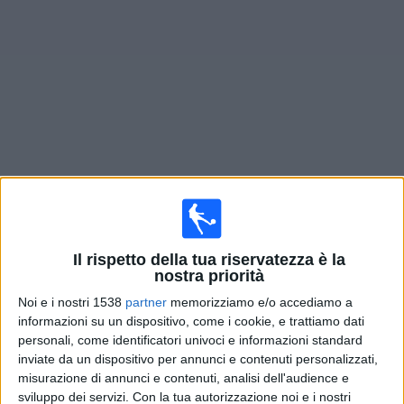
Widget
Prossima partite
Club Náutico Hacoaj
oggi
×
Club Náutico Hacoaj:
Al momento non ci sono giochi
televisivi. Puoi controllare la cronologia delle partite
Il rispetto della tua riservatezza è la
precedentemente trasmesse in televisione.
nostra priorità
Noi e i nostri 1538
partner
memorizziamo e/o accediamo a
informazioni su un dispositivo, come i cookie, e trattiamo dati
Sabato, 08/08/2026
personali, come identificatori univoci e informazioni standard
20:00
Torneo Promocional Amateur
inviate da un dispositivo per annunci e contenuti personalizzati,
misurazione di annunci e contenuti, analisi dell'audience e
SAT
sviluppo dei servizi.
Con la tua autorizzazione noi e i nostri