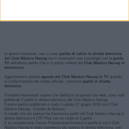
In questo momento, non ci sono
partite di calcio in diretta televisiva
del Club Náutico Hacoaj
ma ti mostriamo una cronologia con la
guida
TV
dell'ultimo partito che si è potuto vedere del
Club Náutico Hacoaj in
televisione
.
Aggiorneremo questa
agenda del Club Náutico Hacoaj in TV
quando
ci confermeranno dai media ufficiali, i prossimi
partiti in diretta
televisiva
.
Potrebbe interessarti sapere che dall'inizio di questo sito web, sono stati
pubblicati 3 partiti in diretta televisiva del Club Náutico Hacoaj.
Il primo partito pubblicato è stato il sabato 27 giugno 2026 tra il Club
Náutico Hacoaj - Estrella de Berisso.
Il canale che più spesso ha trasmesso partiti del Club Náutico Hacoaj in
diretta televisiva è LPF Play con un totale di 3 partiti.
E la competizione Torneo Promocional Amateur è quella in cui il Club
Náutico Hacoaj è stato trasmesso più spesso in diretta televisiva, con