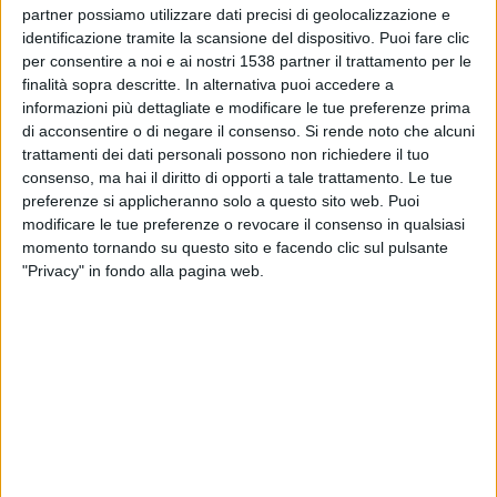
Club Náutico Hacoaj
partner possiamo utilizzare dati precisi di geolocalizzazione e
identificazione tramite la scansione del dispositivo. Puoi fare clic
LPF Play
per consentire a noi e ai nostri 1538 partner il trattamento per le
finalità sopra descritte. In alternativa puoi accedere a
Venerdì, 10/07/2026
informazioni più dettagliate e modificare le tue preferenze prima
16:00
di acconsentire o di negare il consenso.
Si rende noto che alcuni
Torneo Promocional Amateur
trattamenti dei dati personali possono non richiedere il tuo
Club Náutico Hacoaj
consenso, ma hai il diritto di opporti a tale trattamento. Le tue
preferenze si applicheranno solo a questo sito web. Puoi
Defensores de Glew
modificare le tue preferenze o revocare il consenso in qualsiasi
LPF Play
momento tornando su questo sito e facendo clic sul pulsante
"Privacy" in fondo alla pagina web.
Sabato, 27/06/2026
20:00
Torneo Promocional Amateur
Club Náutico Hacoaj
Estrella de Berisso
LPF Play
DATI STATISTICI DELLA SQUADRA CLUB NÁUTICO