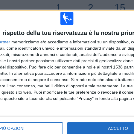
1
2
15
COMPETIZIONI
VS Unión Santa
AVVERSARI
Fe Femenino
l rispetto della tua riservatezza è la nostra prior
CLASSIFICA PER COMPETIZIONI
artner
memorizziamo e/o accediamo a informazioni su un dispositivo, c
Primera A Femminile
17 (100%)
ali, come identificatori univoci e informazioni standard inviate da un di
zzati, misurazione di annunci e contenuti, analisi dell'audience e svilupp
Vedi classifica completa
i e i nostri partner possiamo utilizzare dati precisi di geolocalizzazione 
del dispositivo. Puoi fare clic per consentire a noi e ai nostri 1538 partn
critte. In alternativa puoi accedere a informazioni più dettagliate e modif
acconsentire o di negare il consenso.
Si rende noto che alcuni trattamen
e il tuo consenso, ma hai il diritto di opporti a tale trattamento. Le tue
 questo sito web. Puoi modificare le tue preferenze o revocare il conse
ARTITE PER GIORNO DELLA SETTIMANA
questo sito e facendo clic sul pulsante "Privacy" in fondo alla pagina
OLEDÌ
GIOVEDÌ
VENERDÌ
SABATO
DOMENICA
2
-
3
5
4
76%
- %
17,65%
29,41%
23,53%
PIÙ OPZIONI
ACCETTO