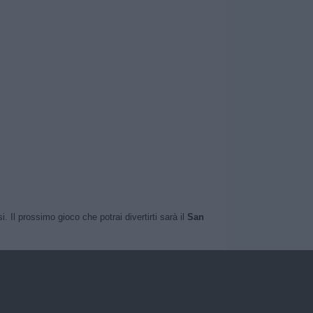
Il prossimo gioco che potrai divertirti sarà il
San