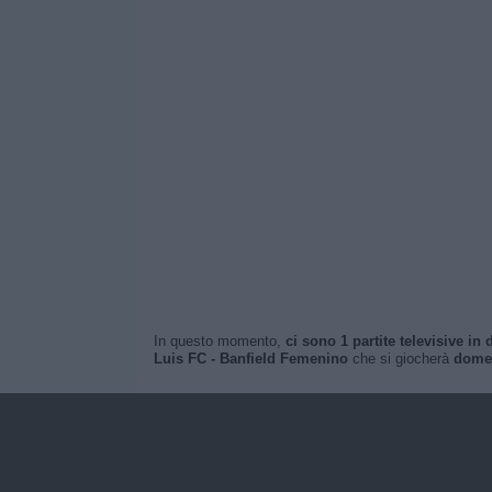
In questo momento,
ci sono 1 partite televisive in d
Luis FC - Banfield Femenino
che si giocherà
domen