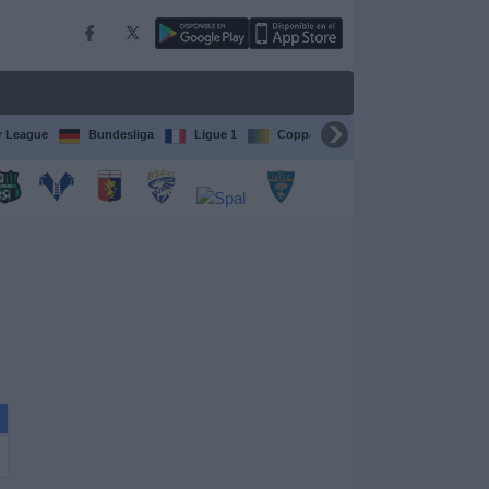
r League
Bundesliga
Ligue 1
Coppa del Mondo FIFA per club