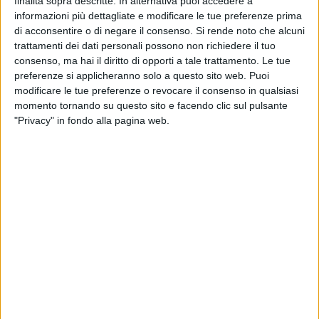
finalità sopra descritte. In alternativa puoi accedere a
FEMENINO IN TELEVISIONE IN ITALIA
informazioni più dettagliate e modificare le tue preferenze prima
di acconsentire o di negare il consenso.
Si rende noto che alcuni
Ad oggi
08/08/2026
e da quando questo sito raccoglie i dati statistici su
trattamenti dei dati personali possono non richiedere il tuo
quando e dove vengono televisate le partite di
Calcio
della squadra
consenso, ma hai il diritto di opporti a tale trattamento. Le tue
Independiente Femenino
in
Italia
, che è stato il
03/03/2025
, possiamo
preferenze si applicheranno solo a questo sito web. Puoi
fornire i seguenti dati:
modificare le tue preferenze o revocare il consenso in qualsiasi
momento tornando su questo sito e facendo clic sul pulsante
18
"Privacy" in fondo alla pagina web.
PARTITE TELEVISIVE
17 partite in chiaro
94,44%
1 partite a pagamento
5,56%
ULTIMA PARTITA IN CHIARO
River Plate Femenino - Independiente Femenino
03/08/2026 Primera A Femminile por LPF Play
CLASSIFICA PER CANALI