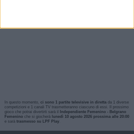
In questo momento,
ci sono 1 partite televisive in diretta
da 1 diverse
competizioni e 1 canali TV trasmetteranno ciascuno di essi. Il prossimo
gioco che potrai divertirti sarà il
Independiente Femenino - Belgrano
Femenino
che si giocherà
lunedì 10 agosto 2026 prossima alle 20:00
e sarà
trasmesso su LPF Play
.