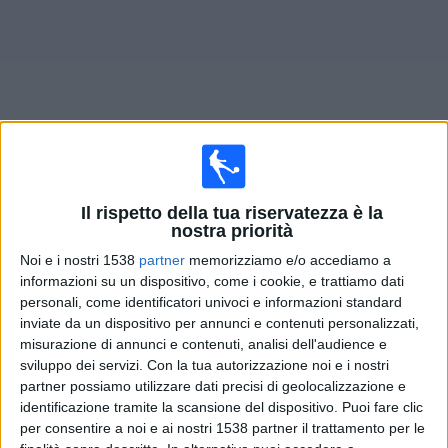
Widget
Prossima partite
Independiente Femenino
oggi
Il rispetto della tua riservatezza è la
nostra priorità
Lunedì, 10/08/2026
Noi e i nostri 1538
partner
memorizziamo e/o accediamo a
informazioni su un dispositivo, come i cookie, e trattiamo dati
20:00
Primera A Femminile
personali, come identificatori univoci e informazioni standard
Independiente Femenino
inviate da un dispositivo per annunci e contenuti personalizzati,
misurazione di annunci e contenuti, analisi dell'audience e
Belgrano Femenino
sviluppo dei servizi.
Con la tua autorizzazione noi e i nostri
LPF Play
partner possiamo utilizzare dati precisi di geolocalizzazione e
identificazione tramite la scansione del dispositivo. Puoi fare clic
per consentire a noi e ai nostri 1538 partner il trattamento per le
DATI STATISTICI DELLA SQUADRA INDEPENDIENTE