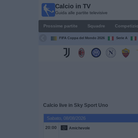
Calcio in TV
Calcio
Guida alle partite televisive
in TV
Guida
Prossime partite
Squadre
Competizio
alle
partite
FIFA Coppa del Mondo 2026
Serie A
televisive
Prossime
partite
Squadre
Competizioni
Calcio live in
Sky Sport Uno
Canali
Sabato, 08/08/2026
TV
20:00
Amichevole
Notizie