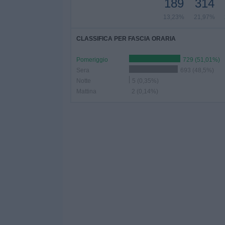
189
314
13,23%
21,97%
CLASSIFICA PER FASCIA ORARIA
Pomeriggio
729 (51,01%)
Sera
693 (48,5%)
Notte
5 (0,35%)
Mattina
2 (0,14%)