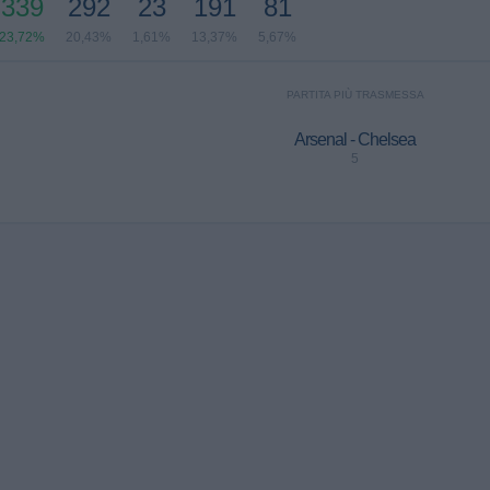
339
292
23
191
81
23,72%
20,43%
1,61%
13,37%
5,67%
PARTITA PIÙ TRASMESSA
Arsenal - Chelsea
5