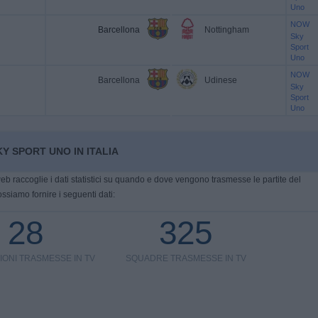
Uno
NOW
Barcellona
Nottingham
Sky
Sport
Uno
NOW
Barcellona
Udinese
Sky
Sport
Uno
Y SPORT UNO IN ITALIA
eb raccoglie i dati statistici su quando e dove vengono trasmesse le partite del
ossiamo fornire i seguenti dati:
28
325
IONI TRASMESSE IN TV
SQUADRE TRASMESSE IN TV