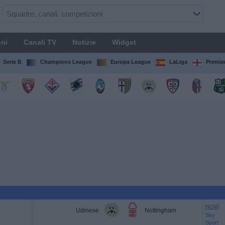
ni
Canali TV
Notizie
Widget
Serie B
Champions League
Europa League
LaLiga
Premie
NOW
Udinese
Nottingham
Sky
Sport