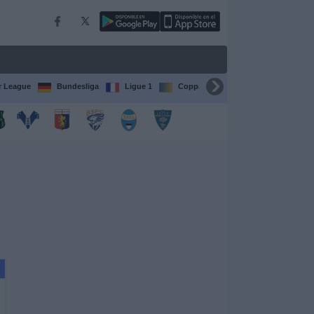
r League
Bundesliga
Ligue 1
Coppa del Mondo FIFA per club