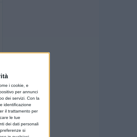
ità
ome i cookie, e
spositivo per annunci
o dei servizi.
Con la
e identificazione
er il trattamento per
icare le tue
ti dei dati personali
 preferenze si
nso in qualsiasi