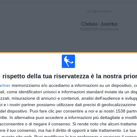
ULTIMA PARTITA
Chelsea - Juventus
05/08/2026 Amichevole
Classifica squadre per numero di partite in trasferta
Manchester City
55 (3,85%)
l rispetto della tua riservatezza è la nostra prior
Arsenal
53 (3,71%)
artner
memorizziamo e/o accediamo a informazioni su un dispositivo, c
Liverpool
48 (3,36%)
ali, come identificatori univoci e informazioni standard inviate da un di
Manchester Utd
39 (2,73%)
zzati, misurazione di annunci e contenuti, analisi dell'audience e svilupp
Chelsea
37 (2,59%)
i e i nostri partner possiamo utilizzare dati precisi di geolocalizzazione 
del dispositivo. Puoi fare clic per consentire a noi e ai nostri 1538 partn
CLASSIFICA PER SPORT
critte. In alternativa puoi accedere a informazioni più dettagliate e modif
acconsentire o di negare il consenso.
Si rende noto che alcuni trattamen
Calcio
1.429 (100%)
e il tuo consenso, ma hai il diritto di opporti a tale trattamento. Le tue
 questo sito web. Puoi modificare le tue preferenze o revocare il conse