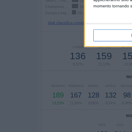
Serie C - Play Off Promozione
159 (11,13%)
momento tornando su 
Champions League
148 (10,36%)
Europa League
99 (6,93%)
Vedi classifica completa
NUMERO DI P
LUNEDÌ
MARTEDÌ
MERCO
136
159
1
9,52%
11,13%
11,
NU
GENNAIO
FEBBRAIO
MARZO
APRILE
MAGGI
189
167
128
132
98
13,23%
11,69%
8,96%
9,24%
6,86
NU
2026
2025