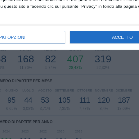
Vedi classifica completa
questo sito e facendo clic sul pulsante "Privacy" in fondo alla pagina
PIÙ OPZIONI
ACCETTO
ARTITE PER GIORNO DELLA SETTIMANA
LEDÌ
GIOVEDÌ
VENERDÌ
SABATO
DOMENICA
58
168
82
407
319
06%
11,76%
5,74%
28,48%
22,32%
MERO DI PARTITE PER MESE
O
GIUGNO
LUGLIO
AGOSTO
SETTEMBRE
OTTOBRE
NOVEMBRE
DICEMBRE
95
44
53
105
111
120
187
%
6,65%
3,08%
3,71%
7,35%
7,77%
8,4%
13,09%
MERO DI PARTITE PER ANNO
2024
2023
2022
2020
2019