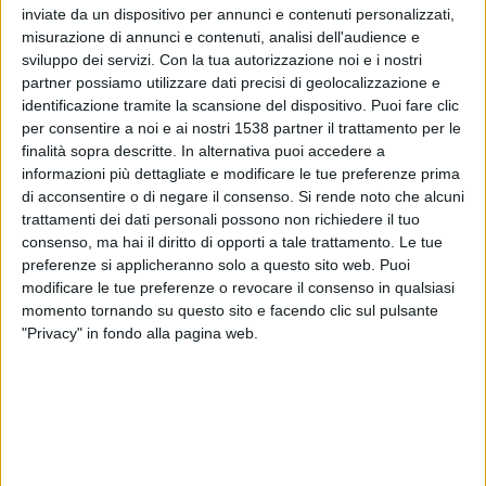
Spagna
inviate da un dispositivo per annunci e contenuti personalizzati,
Argentina
misurazione di annunci e contenuti, analisi dell'audience e
sviluppo dei servizi.
Con la tua autorizzazione noi e i nostri
DAZN (Guardare in diretta)
Rai 1
RaiPlay
partner possiamo utilizzare dati precisi di geolocalizzazione e
identificazione tramite la scansione del dispositivo. Puoi fare clic
Sabato, 18/07/2026
per consentire a noi e ai nostri 1538 partner il trattamento per le
23:00
FIFA Coppa del Mondo 2026
finalità sopra descritte. In alternativa puoi accedere a
3o posto
informazioni più dettagliate e modificare le tue preferenze prima
di acconsentire o di negare il consenso.
Si rende noto che alcuni
France
trattamenti dei dati personali possono non richiedere il tuo
consenso, ma hai il diritto di opporti a tale trattamento. Le tue
Inghilterra
preferenze si applicheranno solo a questo sito web. Puoi
DAZN (Guardare in diretta)
Rai 1
RaiPlay
modificare le tue preferenze o revocare il consenso in qualsiasi
momento tornando su questo sito e facendo clic sul pulsante
Mercoledì, 15/07/2026
"Privacy" in fondo alla pagina web.
21:00
FIFA Coppa del Mondo 2026
Semifinali
Inghilterra
Argentina
DAZN (Guardare in diretta)
Rai 1
RaiPlay