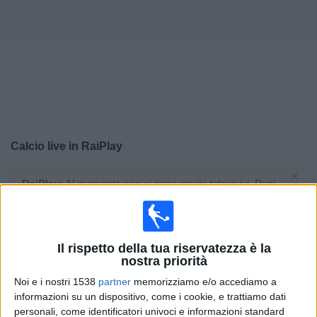
Widget
Calcio live in
RaiPlay
×
RaiPlay:
Al momento non ci sono giochi televisivi. Puoi
controllare la cronologia delle partite precedentemente
trasmesse in televisione.
Il rispetto della tua riservatezza è la
Domenica, 19/07/2026
nostra priorità
21:00
FIFA Coppa del Mondo 2026
Noi e i nostri 1538
partner
memorizziamo e/o accediamo a
Finale
informazioni su un dispositivo, come i cookie, e trattiamo dati
personali, come identificatori univoci e informazioni standard