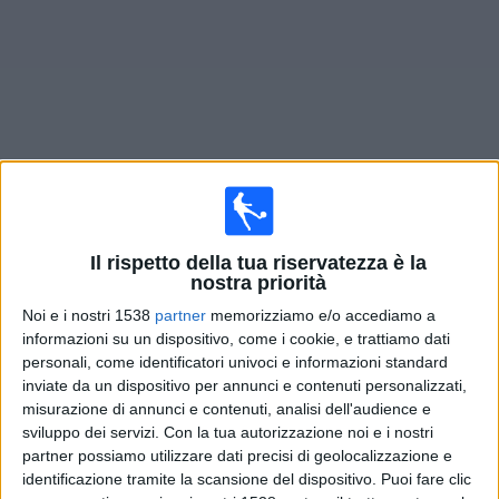
Widget
Prossima partite
Rangers
oggi
Il rispetto della tua riservatezza è la
Domani domenica, 09/08/2026
nostra priorità
17:00
Premiership
Noi e i nostri 1538
partner
memorizziamo e/o accediamo a
informazioni su un dispositivo, come i cookie, e trattiamo dati
personali, come identificatori univoci e informazioni standard
Rangers
inviate da un dispositivo per annunci e contenuti personalizzati,
Hibernian
misurazione di annunci e contenuti, analisi dell'audience e
Como TV
sviluppo dei servizi.
Con la tua autorizzazione noi e i nostri
partner possiamo utilizzare dati precisi di geolocalizzazione e
identificazione tramite la scansione del dispositivo. Puoi fare clic