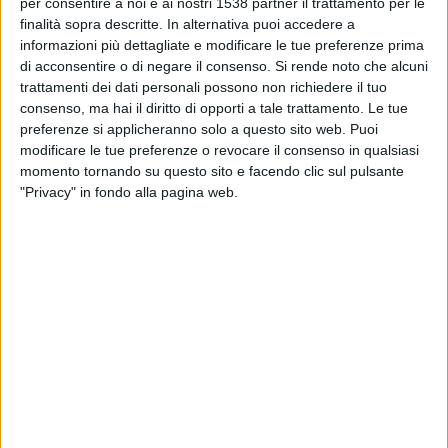
DATI STATISTICI DELLA SQUADRA RANGERS IN
per consentire a noi e ai nostri 1538 partner il trattamento per le
TELEVISIONE IN ITALIA
finalità sopra descritte. In alternativa puoi accedere a
informazioni più dettagliate e modificare le tue preferenze prima
Ad oggi
08/08/2026
e da quando questo sito raccoglie i dati statistici su
di acconsentire o di negare il consenso.
Si rende noto che alcuni
quando e dove vengono televisate le partite di
Calcio
della squadra
trattamenti dei dati personali possono non richiedere il tuo
Rangers
in
Italia
, che è stato il
08/12/2019
, possiamo fornire i seguenti
consenso, ma hai il diritto di opporti a tale trattamento. Le tue
dati:
preferenze si applicheranno solo a questo sito web. Puoi
modificare le tue preferenze o revocare il consenso in qualsiasi
126
momento tornando su questo sito e facendo clic sul pulsante
"Privacy" in fondo alla pagina web.
PARTITE TELEVISIVE
30 partite in chiaro
23,81%
96 partite a pagamento
76,19%
ULTIMA PARTITA IN CHIARO
Rangers - Hearts
15/02/2026 Premiership por OneFootball PPV, Sportitalia
CLASSIFICA PER CANALI