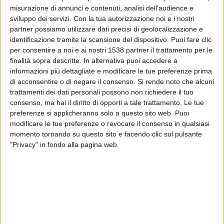
Motherwell
misurazione di annunci e contenuti, analisi dell'audience e
Como TV
sviluppo dei servizi.
Con la tua autorizzazione noi e i nostri
partner possiamo utilizzare dati precisi di geolocalizzazione e
identificazione tramite la scansione del dispositivo. Puoi fare clic
Giovedì, 30/07/2026
per consentire a noi e ai nostri 1538 partner il trattamento per le
19:00
Conference League
finalità sopra descritte. In alternativa puoi accedere a
2º turno di qualificazione
informazioni più dettagliate e modificare le tue preferenze prima
di acconsentire o di negare il consenso.
Si rende noto che alcuni
HB Torshavn
trattamenti dei dati personali possono non richiedere il tuo
Motherwell
consenso, ma hai il diritto di opporti a tale trattamento. Le tue
preferenze si applicheranno solo a questo sito web. Puoi
OneFootball PPV
modificare le tue preferenze o revocare il consenso in qualsiasi
momento tornando su questo sito e facendo clic sul pulsante
Sabato, 09/05/2026
"Privacy" in fondo alla pagina web.
21:00
Premiership
Motherwell
Hearts
OneFootball PPV
Como TV