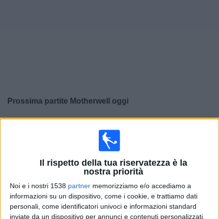
Widget
Prossima partite
Motherwell
oggi
×
Motherwell:
Al momento non ci sono giochi televisivi.
Puoi controllare la cronologia delle partite
precedentemente trasmesse in televisione.
Il rispetto della tua riservatezza è la
nostra priorità
Domenica, 02/08/2026
Noi e i nostri 1538
partner
memorizziamo e/o accediamo a
17:30
Premiership
informazioni su un dispositivo, come i cookie, e trattiamo dati
personali, come identificatori univoci e informazioni standard
Hibernian
inviate da un dispositivo per annunci e contenuti personalizzati,