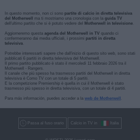
In questo momento, non ci sono
partite di calcio in diretta televisiva
del Motherwell
ma ti mostriamo una cronologia con la
guida TV
dell'ultimo partito che si è potuto vedere del
Motherwell in televisione
.
Aggiorneremo questa
agenda del Motherwell in TV
quando ci
confermeranno dai media ufficiali, i prossimi
partiti in diretta
televisiva
.
Potrebbe interessarti sapere che dall'inizio di questo sito web, sono stati
pubblicati 6 partiti in diretta televisiva del Motherwell.
Il primo partito pubblicato è stato il mercoledì 11 febbraio 2026 tra il
Motherwell - Rangers.
Il canale che più spesso ha trasmesso partiti del Motherwell in diretta
televisiva è Como TV con un totale di 5 partiti.
E la competizione Premiership è quella in cui il Motherwell è stato
trasmesso più spesso in diretta televisiva, con un totale di 4 partiti.
Para más información, puedes acceder a la
web de Motherwell
.
Passa al fuso orario
Calcio in TV in
Italia