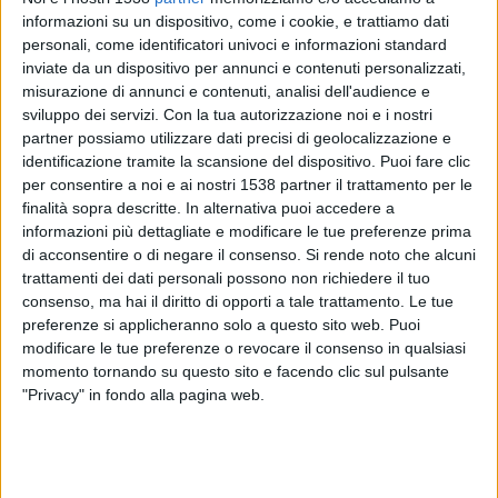
Germania
informazioni su un dispositivo, come i cookie, e trattiamo dati
DAZN (Guardare in diretta)
personali, come identificatori univoci e informazioni standard
inviate da un dispositivo per annunci e contenuti personalizzati,
misurazione di annunci e contenuti, analisi dell'audience e
Mercoledì, 04/03/2026
sviluppo dei servizi.
Con la tua autorizzazione noi e i nostri
14:30
Friendly Women U19
partner possiamo utilizzare dati precisi di geolocalizzazione e
identificazione tramite la scansione del dispositivo. Puoi fare clic
Italy
per consentire a noi e ai nostri 1538 partner il trattamento per le
Polonia
finalità sopra descritte. In alternativa puoi accedere a
informazioni più dettagliate e modificare le tue preferenze prima
Vivo Azzurro TV
di acconsentire o di negare il consenso.
Si rende noto che alcuni
trattamenti dei dati personali possono non richiedere il tuo
consenso, ma hai il diritto di opporti a tale trattamento. Le tue
DATI STATISTICI DI FRIENDLY WOMEN U19 IN TV IN ITALIA
preferenze si applicheranno solo a questo sito web. Puoi
modificare le tue preferenze o revocare il consenso in qualsiasi
Alla data di oggi
07/08/2026
, e da quando questo sito web raccoglie i dati
momento tornando su questo sito e facendo clic sul pulsante
statistici su quando e dove vengono trasmesse le partite di
Calcio
della
"Privacy" in fondo alla pagina web.
competizione
Friendly Women U19
in
Italia
, iniziato il
30/05/2025
,
possiamo fornire i seguenti dati:
6