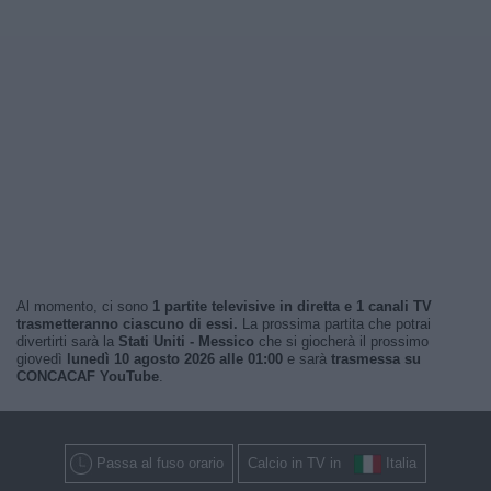
Al momento, ci sono
1 partite televisive in diretta e 1 canali TV
trasmetteranno ciascuno di essi.
La prossima partita che potrai
divertirti sarà la
Stati Uniti - Messico
che si giocherà il prossimo
giovedì
lunedì 10 agosto 2026 alle 01:00
e sarà
trasmessa su
CONCACAF YouTube
.
Passa al fuso orario
Calcio in TV in
Italia