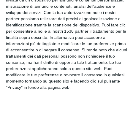
DATI STATISTICI DI CONCACAF CHAMPIONSHIP U20 IN TV
misurazione di annunci e contenuti, analisi dell'audience e
IN ITALIA
sviluppo dei servizi.
Con la tua autorizzazione noi e i nostri
partner possiamo utilizzare dati precisi di geolocalizzazione e
Alla data di oggi
09/08/2026
, e da quando questo sito web raccoglie i dati
identificazione tramite la scansione del dispositivo. Puoi fare clic
statistici su quando e dove vengono trasmesse le partite di
Calcio
della
per consentire a noi e ai nostri 1538 partner il trattamento per le
competizione
CONCACAF Championship U20
in
Italia
, iniziato il
finalità sopra descritte. In alternativa puoi accedere a
20/07/2024
, possiamo fornire i seguenti dati:
informazioni più dettagliate e modificare le tue preferenze prima
di acconsentire o di negare il consenso.
Si rende noto che alcuni
117
trattamenti dei dati personali possono non richiedere il tuo
consenso, ma hai il diritto di opporti a tale trattamento. Le tue
PARTITE TELEVISIVE
preferenze si applicheranno solo a questo sito web. Puoi
modificare le tue preferenze o revocare il consenso in qualsiasi
117 partite in chiaro
momento tornando su questo sito e facendo clic sul pulsante
100%
"Privacy" in fondo alla pagina web.
0 partite a pagamento
0%
PARTITA PIÙ TRASMESSA
Messico - Panama
2