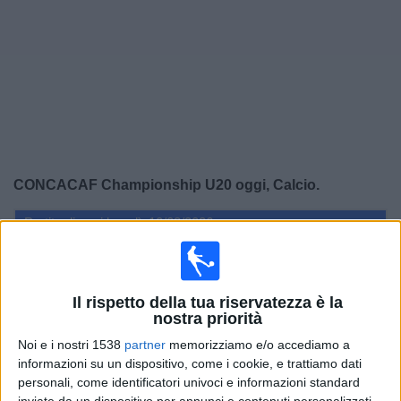
Widget
CONCACAF Championship U20 oggi, Calcio.
Partite di oggi lunedì, 10/08/2026
01:00
CONCACAF Championship U20
Finale
Il rispetto della tua riservatezza è la
Stati Uniti
nostra priorità
Messico
Noi e i nostri 1538
partner
memorizziamo e/o accediamo a
CONCACAF YouTube
informazioni su un dispositivo, come i cookie, e trattiamo dati
personali, come identificatori univoci e informazioni standard
inviate da un dispositivo per annunci e contenuti personalizzati,