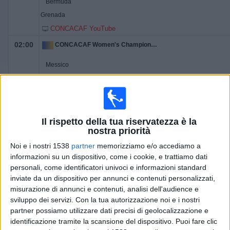
Bermuda
Grenada
CONCACAF YouTube
02:00
CONCACAF Women's Championship
Messico
Portorico 3x3
CONCACAF YouTube
02:00
CONCACAF Women's Championship
Il rispetto della tua riservatezza è la
Giamaica
nostra priorità
Guyana
Noi e i nostri 1538
partner
memorizziamo e/o accediamo a
CONCACAF YouTube
informazioni su un dispositivo, come i cookie, e trattiamo dati
personali, come identificatori univoci e informazioni standard
02:00
CONCACAF Women's Championship
inviate da un dispositivo per annunci e contenuti personalizzati,
misurazione di annunci e contenuti, analisi dell'audience e
Costa Rica
sviluppo dei servizi.
Con la tua autorizzazione noi e i nostri
Guatemala
partner possiamo utilizzare dati precisi di geolocalizzazione e
CONCACAF YouTube
identificazione tramite la scansione del dispositivo. Puoi fare clic