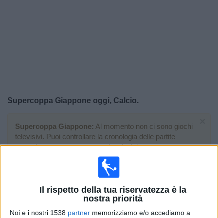
Widget
Supercoppa Giappone oggi, Calcio.
×
Supercoppa Giappone:
Al momento non ci sono giochi
televisivi. Puoi controllare la cronologia delle partite
precedentemente trasmesse in televisione.
Sabato, 08/02/2025
Il rispetto della tua riservatezza è la
05:35
Supercoppa Giappone
nostra priorità
Kobe
Noi e i nostri 1538
partner
memorizziamo e/o accediamo a