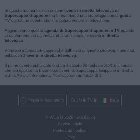
In questo momento, non ci sono
eventi in diretta televisiva di
Supercoppa Giappone
ma ti mostriamo una cronologia con la
guida
TV
dell'ultimo evento che si è potuto vedere in televisione.
Aggiorneremo questa
agenda di Supercoppa Giappone in TV
quando
ci confermeranno dai media ufficiali, i prossimi eventi in
diretta
televisiva
.
Potrebbe interessarti sapere che dall'inizio di questo sito web, sono stati
pubblicati
3 eventi in diretta televisiva
.
Il primo evento pubblicato è stato il sabato 20 febbraio 2021 e il canale
che più spesso ha trasmesso eventi di Supercoppa Giappone in diretta
è J.LEAGUE International YouTube con un totale di 3.
Passa al fuso orario
Calcio in TV in
Italia
© WOSTI 2026 |
wosti.com
Avviso legale
Política de cookies
Links