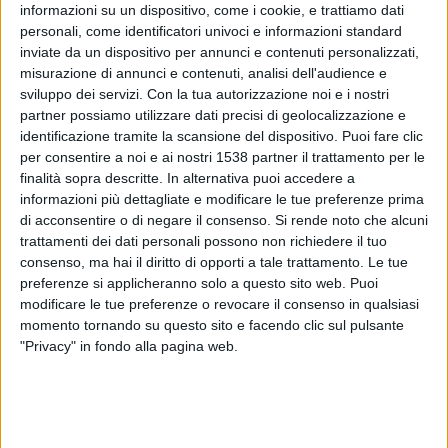
Hiroshima
informazioni su un dispositivo, come i cookie, e trattiamo dati
personali, come identificatori univoci e informazioni standard
J.LEAGUE International YouTube
inviate da un dispositivo per annunci e contenuti personalizzati,
misurazione di annunci e contenuti, analisi dell'audience e
Sabato, 17/02/2024
sviluppo dei servizi.
Con la tua autorizzazione noi e i nostri
partner possiamo utilizzare dati precisi di geolocalizzazione e
05:35
Supercoppa Giappone
identificazione tramite la scansione del dispositivo. Puoi fare clic
per consentire a noi e ai nostri 1538 partner il trattamento per le
Kobe
finalità sopra descritte. In alternativa puoi accedere a
Kawasaki
informazioni più dettagliate e modificare le tue preferenze prima
J.LEAGUE International YouTube
di acconsentire o di negare il consenso.
Si rende noto che alcuni
trattamenti dei dati personali possono non richiedere il tuo
Sabato, 20/02/2021
consenso, ma hai il diritto di opporti a tale trattamento. Le tue
preferenze si applicheranno solo a questo sito web. Puoi
05:35
Supercoppa Giappone
modificare le tue preferenze o revocare il consenso in qualsiasi
momento tornando su questo sito e facendo clic sul pulsante
Kawasaki
"Privacy" in fondo alla pagina web.
G-Osaka
J.LEAGUE International YouTube
DATI STATISTICI DI SUPERCOPPA GIAPPONE IN TV IN