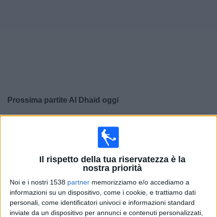
Widget
Prossima partite
Al Dhaid
oggi
×
Al Dhaid:
Al momento non ci sono giochi televisivi. Puoi
controllare la cronologia delle partite precedentemente
trasmesse in televisione.
Il rispetto della tua riservatezza è la
nostra priorità
Venerdì, 22/05/2026
Noi e i nostri 1538
partner
memorizziamo e/o accediamo a
16:10
UAE Division 1
informazioni su un dispositivo, come i cookie, e trattiamo dati
personali, come identificatori univoci e informazioni standard
inviate da un dispositivo per annunci e contenuti personalizzati,