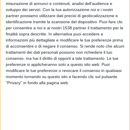
misurazione di annunci e contenuti, analisi dell'audience e
sviluppo dei servizi.
Con la tua autorizzazione noi e i nostri
Dibba Al-Hisn
partner possiamo utilizzare dati precisi di geolocalizzazione e
Al Dhaid
identificazione tramite la scansione del dispositivo. Puoi fare clic
FIFA+
DAZN Gratuito (Guardare gratis)
per consentire a noi e ai nostri 1538 partner il trattamento per le
finalità sopra descritte. In alternativa puoi accedere a
Venerdì, 15/05/2026
informazioni più dettagliate e modificare le tue preferenze prima
di acconsentire o di negare il consenso.
Si rende noto che alcuni
16:05
UAE Division 1
trattamenti dei dati personali possono non richiedere il tuo
consenso, ma hai il diritto di opporti a tale trattamento. Le tue
preferenze si applicheranno solo a questo sito web. Puoi
modificare le tue preferenze o revocare il consenso in qualsiasi
Al Dhaid
momento tornando su questo sito e facendo clic sul pulsante
Hatta Club
"Privacy" in fondo alla pagina web.
FIFA+
DAZN Gratuito (Guardare gratis)
Domenica, 10/05/2026
16:05
UAE Division 1