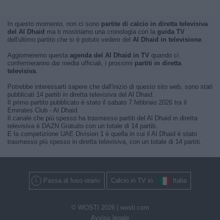
In questo momento, non ci sono
partite di calcio in diretta televisiva
del Al Dhaid
ma ti mostriamo una cronologia con la
guida TV
dell'ultimo partito che si è potuto vedere del
Al Dhaid in televisione
.
Aggiorneremo questa
agenda del Al Dhaid in TV
quando ci
confermeranno dai media ufficiali, i prossimi
partiti in diretta
televisiva
.
Potrebbe interessarti sapere che dall'inizio di questo sito web, sono stati
pubblicati 14 partiti in diretta televisiva del Al Dhaid.
Il primo partito pubblicato è stato il sabato 7 febbraio 2026 tra il
Emirates Club - Al Dhaid.
Il canale che più spesso ha trasmesso partiti del Al Dhaid in diretta
televisiva è DAZN Gratuito con un totale di 14 partiti.
E la competizione UAE Division 1 è quella in cui il Al Dhaid è stato
trasmesso più spesso in diretta televisiva, con un totale di 14 partiti.
Passa al fuso orario
Calcio in TV in
Italia
© WOSTI 2026 |
wosti.com
Avviso legale