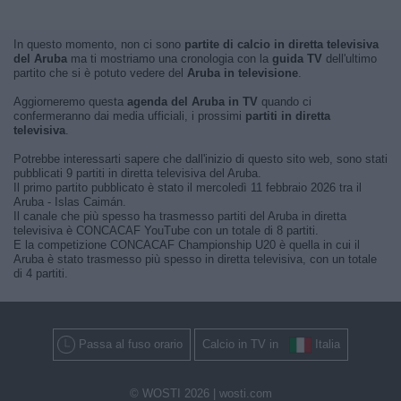
In questo momento, non ci sono
partite di calcio in diretta televisiva
del Aruba
ma ti mostriamo una cronologia con la
guida TV
dell'ultimo
partito che si è potuto vedere del
Aruba in televisione
.
Aggiorneremo questa
agenda del Aruba in TV
quando ci
confermeranno dai media ufficiali, i prossimi
partiti in diretta
televisiva
.
Potrebbe interessarti sapere che dall'inizio di questo sito web, sono stati
pubblicati 9 partiti in diretta televisiva del Aruba.
Il primo partito pubblicato è stato il mercoledì 11 febbraio 2026 tra il
Aruba - Islas Caimán.
Il canale che più spesso ha trasmesso partiti del Aruba in diretta
televisiva è CONCACAF YouTube con un totale di 8 partiti.
E la competizione CONCACAF Championship U20 è quella in cui il
Aruba è stato trasmesso più spesso in diretta televisiva, con un totale
di 4 partiti.
Passa al fuso orario
Calcio in TV in
Italia
© WOSTI 2026 |
wosti.com