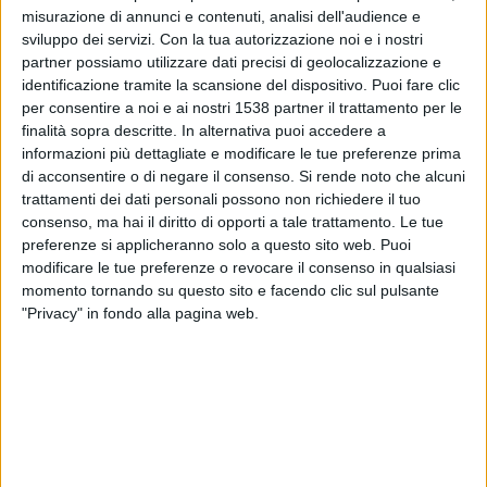
Aruba
misurazione di annunci e contenuti, analisi dell'audience e
CONCACAF YouTube
sviluppo dei servizi.
Con la tua autorizzazione noi e i nostri
partner possiamo utilizzare dati precisi di geolocalizzazione e
identificazione tramite la scansione del dispositivo. Puoi fare clic
Giovedì, 09/04/2026
per consentire a noi e ai nostri 1538 partner il trattamento per le
21:00
CONCACAF Women's Championship
finalità sopra descritte. In alternativa puoi accedere a
informazioni più dettagliate e modificare le tue preferenze prima
Panama
di acconsentire o di negare il consenso.
Si rende noto che alcuni
trattamenti dei dati personali possono non richiedere il tuo
Aruba
consenso, ma hai il diritto di opporti a tale trattamento. Le tue
CONCACAF YouTube
preferenze si applicheranno solo a questo sito web. Puoi
modificare le tue preferenze o revocare il consenso in qualsiasi
Giovedì, 26/03/2026
momento tornando su questo sito e facendo clic sul pulsante
"Privacy" in fondo alla pagina web.
12:30
FIFA Series
Aruba
Macao
FIFA+
DAZN (Guardare in diretta)
Più giorni