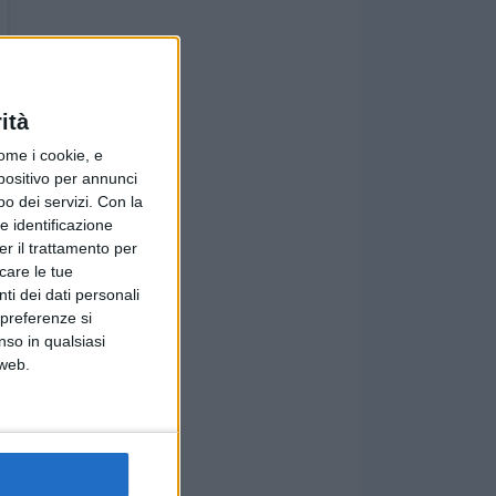
ità
ome i cookie, e
spositivo per annunci
o dei servizi.
Con la
e identificazione
er il trattamento per
icare le tue
ti dei dati personali
 preferenze si
nso in qualsiasi
 web.