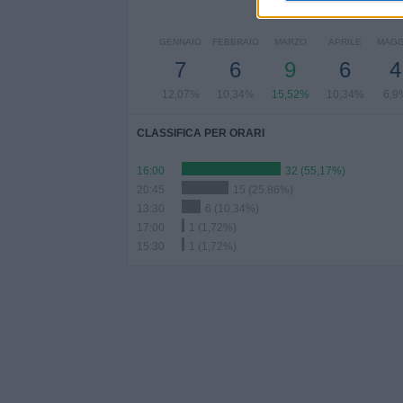
NU
GENNAIO
FEBBRAIO
MARZO
APRILE
MAGG
7
6
9
6
4
12,07%
10,34%
15,52%
10,34%
6,9
CLASSIFICA PER ORARI
16:00
32 (55,17%)
20:45
15 (25,86%)
13:30
6 (10,34%)
17:00
1 (1,72%)
15:30
1 (1,72%)