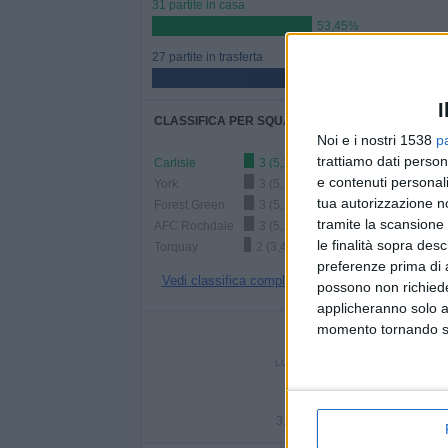
31 partite in casa
53,45%
27 partite in trasferta
46,55%
I
CLASSIFICA PER SQUADRE
Noi e i nostri 1538
p
trattiamo dati person
Carlisle
3 (5,17%)
e contenuti personali
York
3 (5,17%)
tua autorizzazione no
Forest Green
3 (5,17%)
tramite la scansione 
AFC Rochdale
3 (5,17%)
le finalità sopra des
Torquay
2 (3,45%)
preferenze prima di 
Vedi classifica completa
possono non richieder
applicheranno solo a
momento tornando su 
NUMERO DI P
LUNEDÌ
MARTEDÌ
MERC
2
10
3,45%
17,24%
10,