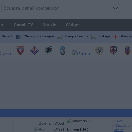
ni
Canali TV
Notizie
Widget
Serie B
Champions League
Europa League
LaLiga
Premie
DAZN
Boreham Wood
(Guardare i
Tamworth FC
diretta)