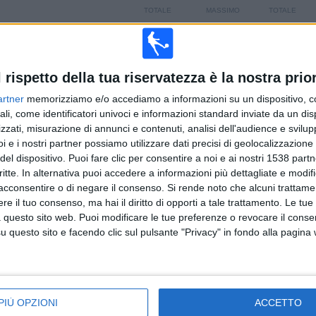
TOTALE
MASSIMO
TOTALE
3
3
30
COMPETIZIONI
VS Carlisle
AVVERSARI
l rispetto della tua riservatezza è la nostra prior
CLASSIFICA PER COMPETIZIONI
artner
memorizziamo e/o accediamo a informazioni su un dispositivo, c
ali, come identificatori univoci e informazioni standard inviate da un di
National League
50 (86,21%)
zzati, misurazione di annunci e contenuti, analisi dell'audience e svilupp
National League South
5 (8,62%)
i e i nostri partner possiamo utilizzare dati precisi di geolocalizzazione 
FA Cup
3 (5,17%)
del dispositivo. Puoi fare clic per consentire a noi e ai nostri 1538 partn
Vedi classifica completa
critte. In alternativa puoi accedere a informazioni più dettagliate e modif
acconsentire o di negare il consenso.
Si rende noto che alcuni trattamen
e il tuo consenso, ma hai il diritto di opporti a tale trattamento. Le tue
 questo sito web. Puoi modificare le tue preferenze o revocare il conse
questo sito e facendo clic sul pulsante "Privacy" in fondo alla pagina
ARTITE PER GIORNO DELLA SETTIMANA
OLEDÌ
GIOVEDÌ
VENERDÌ
SABATO
DOMENICA
6
1
2
32
5
34%
1,72%
3,45%
55,17%
8,62%
PIÙ OPZIONI
ACCETTO