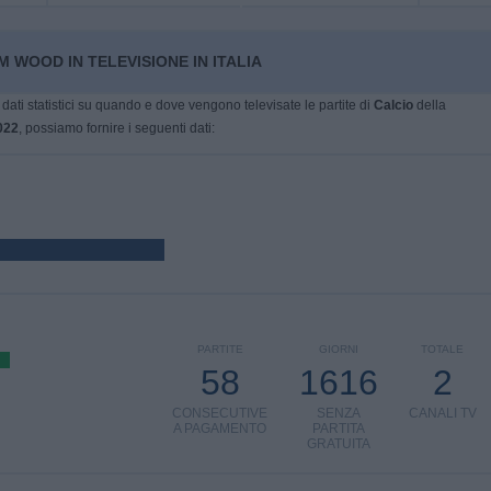
 WOOD IN TELEVISIONE IN ITALIA
dati statistici su quando e dove vengono televisate le partite di
Calcio
della
022
, possiamo fornire i seguenti dati:
PARTITE
GIORNI
TOTALE
58
1616
2
CONSECUTIVE
SENZA
CANALI TV
A PAGAMENTO
PARTITA
GRATUITA