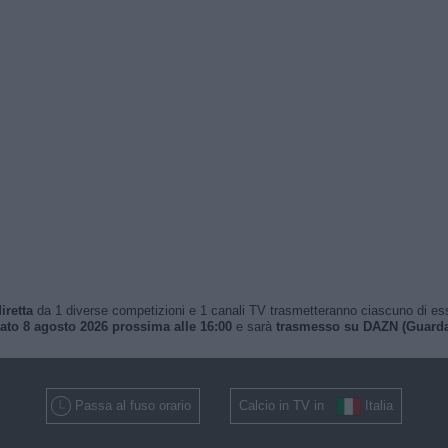
iretta
da 1 diverse competizioni e 1 canali TV trasmetteranno ciascuno di essi. 
ato 8 agosto 2026 prossima alle 16:00
e sarà
trasmesso su DAZN (Guardar
Passa al fuso orario
Calcio in TV in
Italia