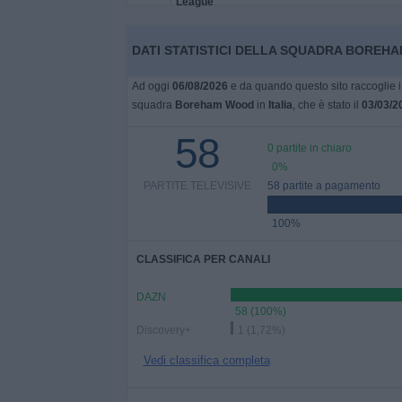
Widget
DATI STATISTICI DELLA SQUADRA BOREHAM
Ad oggi
06/08/2026
e da quando questo sito raccoglie i 
squadra
Boreham Wood
in
Italia
, che è stato il
03/03/2
58
0 partite in chiaro
0%
PARTITE TELEVISIVE
58 partite a pagamento
100%
CLASSIFICA PER CANALI
DAZN
58 (100%)
Discovery+
1 (1,72%)
Vedi classifica completa