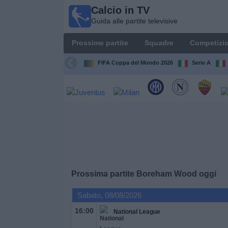
Calcio in TV
Calcio
Guida alle partite televisive
in TV
Guida
Prossime partite
Squadre
Competizio
alle
partite
FIFA Coppa del Mondo 2026
Serie A
televisive
Prossime
partite
Squadre
Competizioni
Prossima partite
Boreham Wood
oggi
Canali
Sabato, 08/08/2026
TV
16:00
National League
Notizie