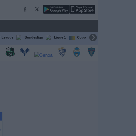
r League
Bundesliga
Ligue 1
Coppa del Mondo FIFA per club
n