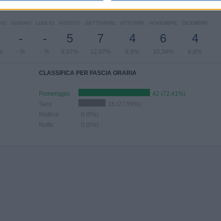
MERO DI PARTITE PER MESE
IO
GIUGNO
LUGLIO
AGOSTO
SETTEMBRE
OTTOBRE
NOVEMBRE
DICEMBRE
-
-
5
7
4
6
4
%
- %
- %
8,62%
12,07%
6,9%
10,34%
6,9%
CLASSIFICA PER FASCIA ORARIA
Pomeriggio
42 (72,41%)
Sera
16 (27,59%)
Mattina
0 (0%)
Notte
0 (0%)