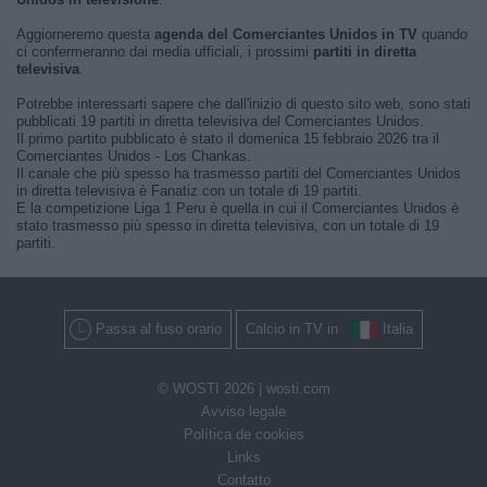
Aggiorneremo questa
agenda del Comerciantes Unidos in TV
quando
ci confermeranno dai media ufficiali, i prossimi
partiti in diretta
televisiva
.
Potrebbe interessarti sapere che dall'inizio di questo sito web, sono stati
pubblicati 19 partiti in diretta televisiva del Comerciantes Unidos.
Il primo partito pubblicato è stato il domenica 15 febbraio 2026 tra il
Comerciantes Unidos - Los Chankas.
Il canale che più spesso ha trasmesso partiti del Comerciantes Unidos
in diretta televisiva è Fanatiz con un totale di 19 partiti.
E la competizione Liga 1 Peru è quella in cui il Comerciantes Unidos è
stato trasmesso più spesso in diretta televisiva, con un totale di 19
partiti.
Passa al fuso orario
Calcio in TV in
Italia
© WOSTI 2026 |
wosti.com
Avviso legale
Política de cookies
Links
Contatto