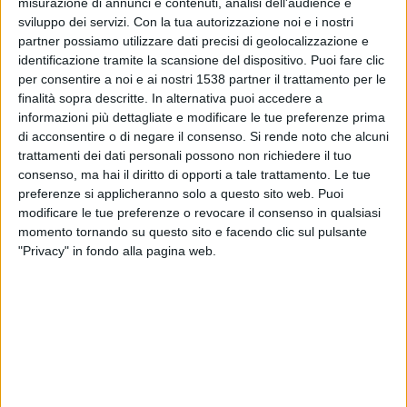
misurazione di annunci e contenuti, analisi dell'audience e
Cusco
sviluppo dei servizi.
Con la tua autorizzazione noi e i nostri
Fanatiz (Guardare in diretta)
partner possiamo utilizzare dati precisi di geolocalizzazione e
identificazione tramite la scansione del dispositivo. Puoi fare clic
Venerdì, 31/07/2026
per consentire a noi e ai nostri 1538 partner il trattamento per le
finalità sopra descritte. In alternativa puoi accedere a
22:00
Liga 1 Peru
informazioni più dettagliate e modificare le tue preferenze prima
di acconsentire o di negare il consenso.
Si rende noto che alcuni
Los Chankas
trattamenti dei dati personali possono non richiedere il tuo
Comerciantes Unidos
consenso, ma hai il diritto di opporti a tale trattamento. Le tue
Fanatiz (Guardare in diretta)
preferenze si applicheranno solo a questo sito web. Puoi
modificare le tue preferenze o revocare il consenso in qualsiasi
momento tornando su questo sito e facendo clic sul pulsante
Domenica, 26/07/2026
"Privacy" in fondo alla pagina web.
22:30
Liga 1 Peru
Comerciantes Unidos
A. Lima
Fanatiz (Guardare in diretta)
Più giorni