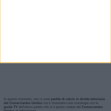
In questo momento, non ci sono
partite di calcio in diretta televisiva
del Comerciantes Unidos
ma ti mostriamo una cronologia con la
guida TV
dell'ultimo partito che si è potuto vedere del
Comerciantes
Unidos in televisione
.