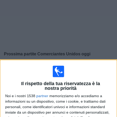
Widget
Prossima partite
Comerciantes Unidos
oggi
×
Comerciantes Unidos:
Al momento non ci sono giochi
televisivi. Puoi controllare la cronologia delle partite
precedentemente trasmesse in televisione.
Il rispetto della tua riservatezza è la
nostra priorità
Venerdì, 07/08/2026
Noi e i nostri 1538
partner
memorizziamo e/o accediamo a
informazioni su un dispositivo, come i cookie, e trattiamo dati
22:15
Liga 1 Peru
personali, come identificatori univoci e informazioni standard
inviate da un dispositivo per annunci e contenuti personalizzati,
Comerciantes Unidos