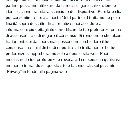
02:30
Copa Libertadores
partner possiamo utilizzare dati precisi di geolocalizzazione e
1/8 di finale
identificazione tramite la scansione del dispositivo. Puoi fare clic
per consentire a noi e ai nostri 1538 partner il trattamento per le
Cruzeiro
finalità sopra descritte. In alternativa puoi accedere a
Flamengo
informazioni più dettagliate e modificare le tue preferenze prima
di acconsentire o di negare il consenso.
Si rende noto che alcuni
Como TV
trattamenti dei dati personali possono non richiedere il tuo
consenso, ma hai il diritto di opporti a tale trattamento. Le tue
Domenica, 30/08/2026
preferenze si applicheranno solo a questo sito web. Puoi
modificare le tue preferenze o revocare il consenso in qualsiasi
22:00
Serie A Brasile
momento tornando su questo sito e facendo clic sul pulsante
"Privacy" in fondo alla pagina web.
Flamengo
Botafogo RJ
Flamengo TV YouTube
Più giorni
DATI STATISTICI DELLA SQUADRA FLAMENGO IN
TELEVISIONE IN ITALIA