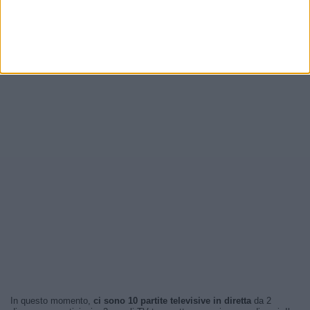
In questo momento,
ci sono 10 partite televisive in diretta
da 2