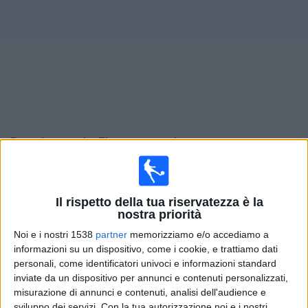
Widget
Prossima partite
Flamengo
oggi
Lunedì, 10/08/2026
00:30
Serie A Brasile
Il rispetto della tua riservatezza è la
nostra priorità
Flamengo
Noi e i nostri 1538
partner
memorizziamo e/o accediamo a
Vitória
informazioni su un dispositivo, come i cookie, e trattiamo dati
Flamengo TV YouTube
personali, come identificatori univoci e informazioni standard
inviate da un dispositivo per annunci e contenuti personalizzati,
misurazione di annunci e contenuti, analisi dell'audience e
Giovedì, 13/08/2026
sviluppo dei servizi.
Con la tua autorizzazione noi e i nostri