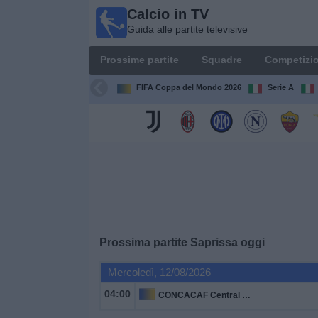
Calcio in TV
Calcio
Guida alle partite televisive
in TV
Guida
Prossime partite
Squadre
Competizio
alle
partite
FIFA Coppa del Mondo 2026
Serie A
televisive
Prossime
partite
Squadre
Competizioni
Prossima partite
Saprissa
oggi
Canali
Mercoledì, 12/08/2026
TV
04:00
CONCACAF Central American Cup
Notizie