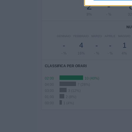
2
-
8%
- %
3
NU
GENNAIO
FEBBRAIO
MARZO
APRILE
MAGGIO
-
4
-
-
1
- %
16%
- %
- %
4%
CLASSIFICA PER ORARI
02:00
10 (40%)
04:00
7 (28%)
03:00
3 (12%)
01:00
2 (8%)
00:00
1 (4%)