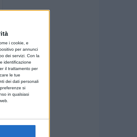
ità
ome i cookie, e
spositivo per annunci
o dei servizi.
Con la
e identificazione
er il trattamento per
icare le tue
ti dei dati personali
 preferenze si
nso in qualsiasi
 web.