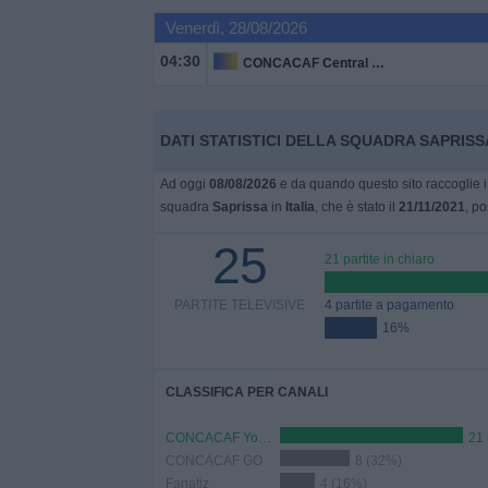
Venerdì, 28/08/2026
Widget
04:30
CONCACAF Central American Cup
DATI STATISTICI DELLA SQUADRA SAPRISSA
Ad oggi
08/08/2026
e da quando questo sito raccoglie i 
squadra
Saprissa
in
Italia
, che è stato il
21/11/2021
, po
25
21 partite in chiaro
PARTITE TELEVISIVE
4 partite a pagamento
16%
CLASSIFICA PER CANALI
CONCACAF YouTube
21
CONCACAF GO
8 (32%)
Fanatiz
4 (16%)