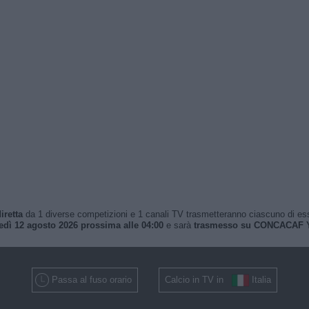
iretta
da 1 diverse competizioni e 1 canali TV trasmetteranno ciascuno di essi. 
dì 12 agosto 2026 prossima alle 04:00
e sarà
trasmesso su CONCACAF 
Passa al fuso orario
Calcio in TV in
Italia