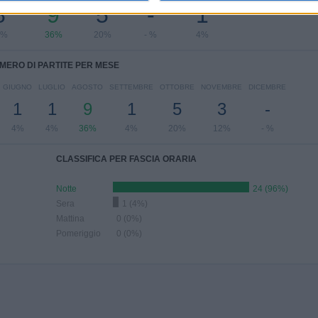
8
9
5
-
1
2%
36%
20%
- %
4%
MERO DI PARTITE PER MESE
GIUGNO
LUGLIO
AGOSTO
SETTEMBRE
OTTOBRE
NOVEMBRE
DICEMBRE
1
1
9
1
5
3
-
4%
4%
36%
4%
20%
12%
- %
CLASSIFICA PER FASCIA ORARIA
Notte
24 (96%)
Sera
1 (4%)
Mattina
0 (0%)
Pomeriggio
0 (0%)