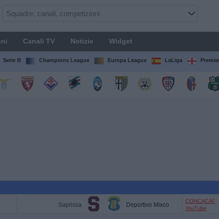
ni
Canali TV
Notizie
Widget
Serie B
Champions League
Europa League
LaLiga
Premie
CONCACAF
Saprissa
Deportivo Mixco
YouTube