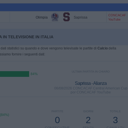
CONCACAF
Olimpia
Saprissa
YouTube
 IN TELEVISIONE IN ITALIA
dati statistici su quando e dove vengono televisate le partite di
Calcio
della
ssiamo fornire i seguenti dati:
ULTIMA PARTITA IN CHIARO
84%
Saprissa - Alianza
06/08/2026 CONCACAF Central American Cup
por CONCACAF YouTube
PARTITE
GIORNI
TOTALE
 (84%)
0
2
3