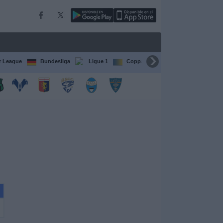
r League
Bundesliga
Ligue 1
Coppa del Mondo FIFA per club