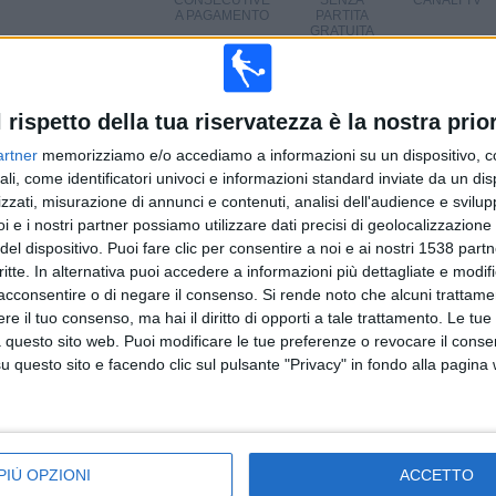
CONSECUTIVE
SENZA
CANALI TV
A PAGAMENTO
PARTITA
GRATUITA
TOTALE
MASSIMO
TOTALE
l rispetto della tua riservatezza è la nostra prior
3
3
19
artner
memorizziamo e/o accediamo a informazioni su un dispositivo, c
COMPETIZIONI
VS Esteli
AVVERSARI
ali, come identificatori univoci e informazioni standard inviate da un di
zzati, misurazione di annunci e contenuti, analisi dell'audience e svilupp
CLASSIFICA PER COMPETIZIONI
i e i nostri partner possiamo utilizzare dati precisi di geolocalizzazione 
del dispositivo. Puoi fare clic per consentire a noi e ai nostri 1538 partn
CONCACAF Central American Cup
17 (68%)
critte. In alternativa puoi accedere a informazioni più dettagliate e modif
Primera División
4 (16%)
acconsentire o di negare il consenso.
Si rende noto che alcuni trattamen
CONCACAF Champions League
4 (16%)
e il tuo consenso, ma hai il diritto di opporti a tale trattamento. Le tue
 questo sito web. Puoi modificare le tue preferenze o revocare il conse
Vedi classifica completa
questo sito e facendo clic sul pulsante "Privacy" in fondo alla pagina
ARTITE PER GIORNO DELLA SETTIMANA
PIÙ OPZIONI
ACCETTO
OLEDÌ
GIOVEDÌ
VENERDÌ
SABATO
DOMENICA