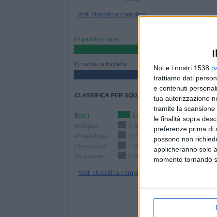
Vedi classifica completa
14 partite in casa
56%
I
11 partite in trasferta
Noi e i nostri 1538
p
44%
trattiamo dati person
e contenuti personali
CLASSIFICA PER SQUADRE
tua autorizzazione no
tramite la scansione 
Esteli
3 (12%)
le finalità sopra des
Motagua
2 (8%)
preferenze prima di 
Philadelphia Union
2 (8%)
possono non richieder
Comunicaciones
2 (8%)
applicheranno solo a
Vancouver Whitecaps
2 (8%)
momento tornando su 
Vedi classifica completa
NUMERO DI P
LUNEDÌ
MARTEDÌ
MERC