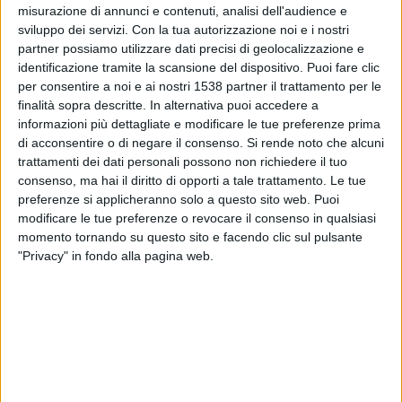
Siria
misurazione di annunci e contenuti, analisi dell'audience e
sviluppo dei servizi.
Con la tua autorizzazione noi e i nostri
OneFootball
partner possiamo utilizzare dati precisi di geolocalizzazione e
identificazione tramite la scansione del dispositivo. Puoi fare clic
Sabato, 10/01/2026
per consentire a noi e ai nostri 1538 partner il trattamento per le
finalità sopra descritte. In alternativa puoi accedere a
12:30
AFC U23 Asian Cup
informazioni più dettagliate e modificare le tue preferenze prima
EAU
di acconsentire o di negare il consenso.
Si rende noto che alcuni
trattamenti dei dati personali possono non richiedere il tuo
Giappone
consenso, ma hai il diritto di opporti a tale trattamento. Le tue
OneFootball
preferenze si applicheranno solo a questo sito web. Puoi
modificare le tue preferenze o revocare il consenso in qualsiasi
Mercoledì, 07/01/2026
momento tornando su questo sito e facendo clic sul pulsante
"Privacy" in fondo alla pagina web.
17:30
AFC U23 Asian Cup
Qatar
EAU
OneFootball
Più giorni