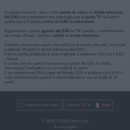
In questo momento, non ci sono
partite di calcio in diretta televisiva
del EAU
ma ti mostriamo una cronologia con la
guida TV
dell'ultimo
partito che si è potuto vedere del
EAU in televisione
.
Aggiorneremo questa
agenda del EAU in TV
quando ci confermeranno
dai media ufficiali, i prossimi
partiti in diretta televisiva
.
Potrebbe interessarti sapere che dall'inizio di questo sito web, sono stati
pubblicati 33 partiti in diretta televisiva del EAU.
Il primo partito pubblicato è stato il giovedì 2 settembre 2021 tra il EAU
- Libano.
Il canale che più spesso ha trasmesso partiti del EAU in diretta
televisiva è OneFootball con un totale di 15 partiti.
E la competizione FIFA Coppa del Mondo 2026 è quella in cui il EAU è
stato trasmesso più spesso in diretta televisiva, con un totale di 15
partiti.
Passa al fuso orario
Calcio in TV in
Italia
© WOSTI 2026 |
wosti.com
Avviso legale