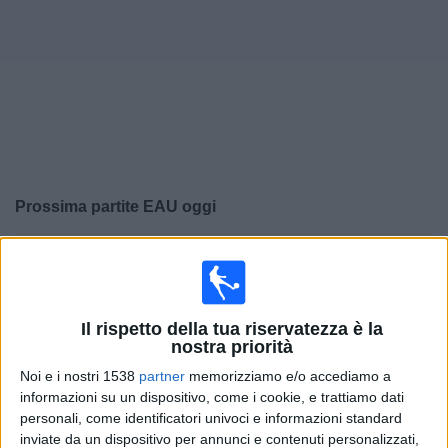
Widget
Prossima partite
EAU
oggi
×
EAU:
Al momento non ci sono giochi televisivi. Puoi
controllare la cronologia delle partite precedentemente
trasmesse in televisione.
Il rispetto della tua riservatezza è la
nostra priorità
Martedì, 13/01/2026
Noi e i nostri 1538
partner
memorizziamo e/o accediamo a
17:30
AFC U23 Asian Cup
informazioni su un dispositivo, come i cookie, e trattiamo dati
personali, come identificatori univoci e informazioni standard
EAU
inviate da un dispositivo per annunci e contenuti personalizzati,