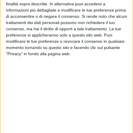
finalità sopra descritte. In alternativa puoi accedere a
TELEVISIONE IN ITALIA
informazioni più dettagliate e modificare le tue preferenze prima
Ad oggi
08/08/2026
e da quando questo sito raccoglie i dati statistici su
di acconsentire o di negare il consenso.
Si rende noto che alcuni
quando e dove vengono televisate le partite di
Calcio
della squadra
trattamenti dei dati personali possono non richiedere il tuo
Melgar
in
Italia
, che è stato il
09/03/2022
, possiamo fornire i seguenti dati:
consenso, ma hai il diritto di opporti a tale trattamento. Le tue
preferenze si applicheranno solo a questo sito web. Puoi
72
modificare le tue preferenze o revocare il consenso in qualsiasi
momento tornando su questo sito e facendo clic sul pulsante
"Privacy" in fondo alla pagina web.
PARTITE TELEVISIVE
4 partite in chiaro
5,56%
68 partite a pagamento
94,44%
ULTIMA PARTITA IN CHIARO
Melgar - Huancayo
27/10/2025 Liga 1 Peru por Fanatiz, L1 Max YouTube
CLASSIFICA PER CANALI
Fanatiz
51 (70,83%)