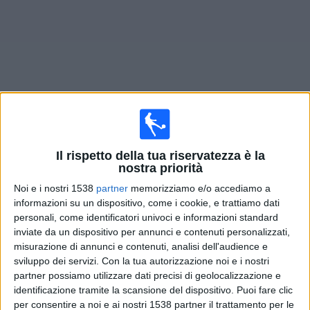
Widget
Prossima partite
Melgar
oggi
Il rispetto della tua riservatezza è la
nostra priorità
Partite di oggi domenica, 09/08/2026
Noi e i nostri 1538
partner
memorizziamo e/o accediamo a
22:30
Liga 1 Peru
informazioni su un dispositivo, come i cookie, e trattiamo dati
personali, come identificatori univoci e informazioni standard
Melgar
inviate da un dispositivo per annunci e contenuti personalizzati,
FC Cajamarca
misurazione di annunci e contenuti, analisi dell'audience e
sviluppo dei servizi.
Con la tua autorizzazione noi e i nostri
Fanatiz (Guardare in diretta)
partner possiamo utilizzare dati precisi di geolocalizzazione e
identificazione tramite la scansione del dispositivo. Puoi fare clic
per consentire a noi e ai nostri 1538 partner il trattamento per le
DATI STATISTICI DELLA SQUADRA MELGAR IN