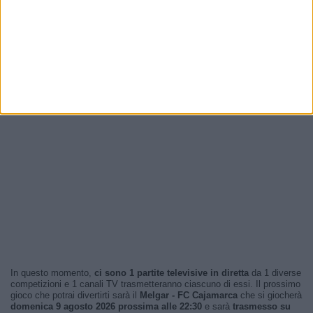
In questo momento,
ci sono 1 partite televisive in diretta
da 1 diverse
competizioni e 1 canali TV trasmetteranno ciascuno di essi. Il prossimo
gioco che potrai divertirti sarà il
Melgar - FC Cajamarca
che si giocherà
domenica 9 agosto 2026 prossima alle 22:30
e sarà
trasmesso su