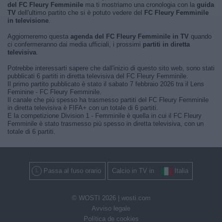
del FC Fleury Femminile
ma ti mostriamo una cronologia con la
guida
TV
dell'ultimo partito che si è potuto vedere del
FC Fleury Femminile
in televisione
.
Aggiorneremo questa
agenda del FC Fleury Femminile in TV
quando
ci confermeranno dai media ufficiali, i prossimi
partiti in diretta
televisiva
.
Potrebbe interessarti sapere che dall'inizio di questo sito web, sono stati
pubblicati 6 partiti in diretta televisiva del FC Fleury Femminile.
Il primo partito pubblicato è stato il sabato 7 febbraio 2026 tra il Lens
Feminine - FC Fleury Femminile.
Il canale che più spesso ha trasmesso partiti del FC Fleury Femminile
in diretta televisiva è FIFA+ con un totale di 6 partiti.
E la competizione Division 1 - Femminile è quella in cui il FC Fleury
Femminile è stato trasmesso più spesso in diretta televisiva, con un
totale di 6 partiti.
Passa al fuso orario
Calcio in TV in
Italia
© WOSTI 2026 |
wosti.com
Avviso legale
Política de cookies