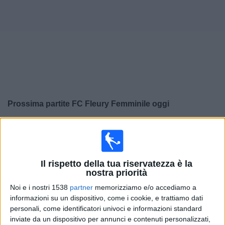
Widget
Prossima partite
FC Fleury Femminile
oggi
×
FC Fleury Femminile:
Al momento non ci sono giochi
televisivi. Puoi controllare la cronologia delle partite
precedentemente trasmesse in televisione.
Il rispetto della tua riservatezza è la
nostra priorità
Mercoledì, 06/05/2026
Noi e i nostri 1538
partner
memorizziamo e/o accediamo a
17:00
Division 1 - Femminile
informazioni su un dispositivo, come i cookie, e trattiamo dati
personali, come identificatori univoci e informazioni standard
Saint Etienne Feminine
inviate da un dispositivo per annunci e contenuti personalizzati,