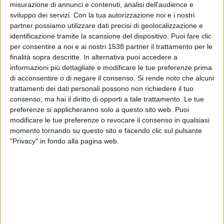
misurazione di annunci e contenuti, analisi dell'audience e
FC Fleury Femminile
sviluppo dei servizi.
Con la tua autorizzazione noi e i nostri
FIFA+
DAZN Gratuito (Guardare gratis)
partner possiamo utilizzare dati precisi di geolocalizzazione e
identificazione tramite la scansione del dispositivo. Puoi fare clic
Mercoledì, 22/04/2026
per consentire a noi e ai nostri 1538 partner il trattamento per le
finalità sopra descritte. In alternativa puoi accedere a
18:45
Division 1 - Femminile
informazioni più dettagliate e modificare le tue preferenze prima
di acconsentire o di negare il consenso.
Si rende noto che alcuni
FC Fleury Femminile
trattamenti dei dati personali possono non richiedere il tuo
Strasbourg Alsace Feminine
consenso, ma hai il diritto di opporti a tale trattamento. Le tue
FIFA+
DAZN Gratuito (Guardare gratis)
preferenze si applicheranno solo a questo sito web. Puoi
modificare le tue preferenze o revocare il consenso in qualsiasi
Sabato, 28/03/2026
momento tornando su questo sito e facendo clic sul pulsante
"Privacy" in fondo alla pagina web.
18:00
Division 1 - Femminile
Paris FC Femminile
FC Fleury Femminile
DAZN Gratuito (Guardare gratis)
FIFA+
Più giorni