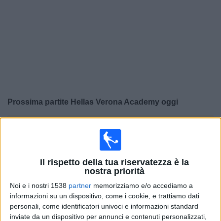
Widget
Prossima partite
Hellas Verona Academy
oggi
×
Hellas Verona Academy:
Al momento non ci sono
giochi televisivi. Puoi controllare la cronologia delle
partite precedentemente trasmesse in televisione.
Il rispetto della tua riservatezza è la
nostra priorità
Venerdì, 08/05/2026
Noi e i nostri 1538
partner
memorizziamo e/o accediamo a
18:00
Primavera 1
informazioni su un dispositivo, come i cookie, e trattiamo dati
personali, come identificatori univoci e informazioni standard
Inter Milan Academy
inviate da un dispositivo per annunci e contenuti personalizzati,