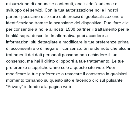
Hellas Verona Academy
misurazione di annunci e contenuti, analisi dell'audience e
sviluppo dei servizi.
Con la tua autorizzazione noi e i nostri
Sportitalia
partner possiamo utilizzare dati precisi di geolocalizzazione e
identificazione tramite la scansione del dispositivo. Puoi fare clic
Sabato, 02/05/2026
per consentire a noi e ai nostri 1538 partner il trattamento per le
11:00
finalità sopra descritte. In alternativa puoi accedere a
Primavera 1
informazioni più dettagliate e modificare le tue preferenze prima
Hellas Verona Academy
di acconsentire o di negare il consenso.
Si rende noto che alcuni
trattamenti dei dati personali possono non richiedere il tuo
Napoli Academy
consenso, ma hai il diritto di opporti a tale trattamento. Le tue
Primavera TV
preferenze si applicheranno solo a questo sito web. Puoi
modificare le tue preferenze o revocare il consenso in qualsiasi
Domenica, 26/04/2026
momento tornando su questo sito e facendo clic sul pulsante
"Privacy" in fondo alla pagina web.
11:00
Primavera 1
US Lecce Academy
Hellas Verona Academy
Sportitalia
Più giorni