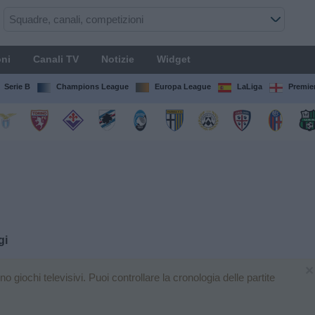
ni
Canali TV
Notizie
Widget
Serie B
Champions League
Europa League
LaLiga
Premie
gi
×
giochi televisivi. Puoi controllare la cronologia delle partite