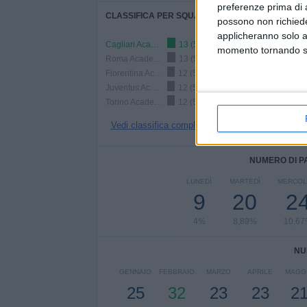
preferenze prima di 
CLASSIFICA PER SQUADRE
possono non richieder
applicheranno solo a
Cagliari Academy
13 (5,78%)
momento tornando su 
Roma Academy
13 (5,78%)
Fiorentina Academy
12 (5,33%)
Juventus Academy
12 (5,33%)
Torino Academy
12 (5,33%)
Vedi classifica completa
NUMERO DI P
LUNEDÌ
MARTEDÌ
MERCOL
9
20
2
4%
8,89%
10,6
NU
GENNAIO
FEBBRAIO
MARZO
APRILE
MAGG
25
32
23
23
2