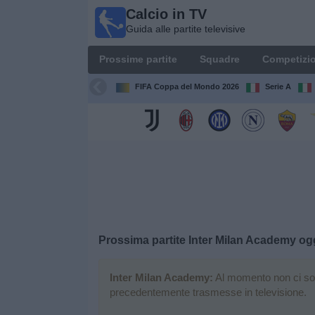
Calcio in TV
Calcio
Guida alle partite televisive
in TV
Guida
Prossime partite
Squadre
Competizio
alle
partite
FIFA Coppa del Mondo 2026
Serie A
televisive
Prossime
partite
Squadre
Competizioni
Prossima partite
Inter Milan Academy
og
Canali
TV
Inter Milan Academy:
Al momento non ci sono 
precedentemente trasmesse in televisione.
Notizie