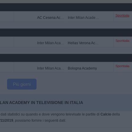
Sportitalia
AC Cesena Academy
Inter Milan Academy
Sportitalia
Inter Milan Academy
Hellas Verona Academy
Sportitalia
Inter Milan Academy
Bologna Academy
Più giorni
LAN ACADEMY IN TELEVISIONE IN ITALIA
dati statistici su quando e dove vengono televisate le partite di
Calcio
della
/11/2019
, possiamo fornire i seguenti dati: