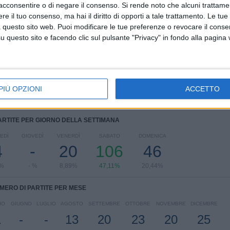
acconsentire o di negare il consenso.
Si rende noto che alcuni trattamen
CLASSIFICA PER COMPETIZIONI
e il tuo consenso, ma hai il diritto di opporti a tale trattamento. Le tue
 questo sito web. Puoi modificare le tue preferenze o revocare il conse
Primavera 1
197 (87,56%)
questo sito e facendo clic sul pulsante "Privacy" in fondo alla pagina
UEFA Youth League
23 (10,22%)
Coppa Italia Primavera
3 (1,33%)
Amichevole
1 (0,44%)
Supercoppa Italia Primavera
1 (0,44%)
PIÙ OPZIONI
ACCETTO
Vedi classifica completa
ARTITE PER GIORNO DELLA SETTIMANA
EDÌ
GIOVEDÌ
VENERDÌ
SABATO
DOMENICA
4
-
20
106
46
7%
- %
8,89%
47,11%
20,44%
MERO DI PARTITE PER MESE
IO
GIUGNO
LUGLIO
AGOSTO
SETTEMBRE
OTTOBRE
NOVEMBRE
DICEMBRE
1
-
-
13
20
23
20
25