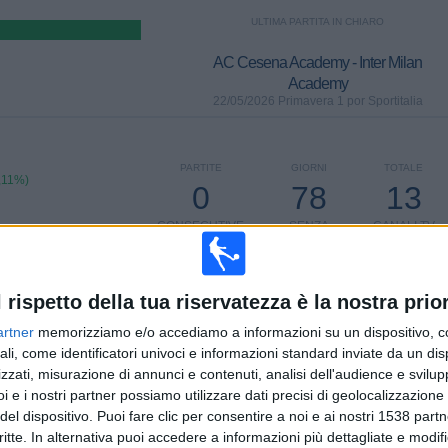
ULTIMA PARTITA IN CHIARO
AC Cesena Academy - Inter Milan
Academy
22/05/2026 Primavera 1 por Sportitalia
PARTITE
GIORNI
TOTALE
,11%)
0
78
13
CONSECUTIVE
SENZA
CANALI TV
A PAGAMENTO
PARTITA
GRATUITA
l rispetto della tua riservatezza è la nostra prior
artner
memorizziamo e/o accediamo a informazioni su un dispositivo, c
ali, come identificatori univoci e informazioni standard inviate da un di
TOTALE
MASSIMO
TOTALE
zzati, misurazione di annunci e contenuti, analisi dell'audience e svilupp
5
13
46
i e i nostri partner possiamo utilizzare dati precisi di geolocalizzazione 
del dispositivo. Puoi fare clic per consentire a noi e ai nostri 1538 partn
COMPETIZIONI
VS Cagliari
AVVERSARI
Academy
critte. In alternativa puoi accedere a informazioni più dettagliate e modif