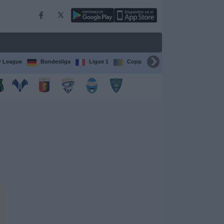
r League
Bundesliga
Ligue 1
Coppa del Mondo FIFA per club