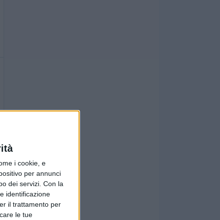
ità
ome i cookie, e
spositivo per annunci
o dei servizi.
Con la
e identificazione
er il trattamento per
icare le tue