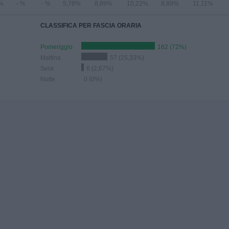
%
- %
- %
5,78%
8,89%
10,22%
8,89%
11,11%
CLASSIFICA PER FASCIA ORARIA
Pomeriggio
162 (72%)
Mattina
57 (25,33%)
Sera
6 (2,67%)
Notte
0 (0%)