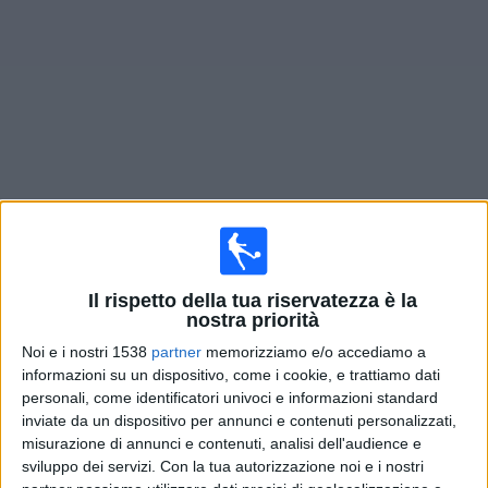
Widget
Prossima partite
Kyoto
oggi
×
Kyoto:
Al momento non ci sono giochi televisivi. Puoi
Il rispetto della tua riservatezza è la
controllare la cronologia delle partite precedentemente
nostra priorità
trasmesse in televisione.
Noi e i nostri 1538
partner
memorizziamo e/o accediamo a
informazioni su un dispositivo, come i cookie, e trattiamo dati
Mercoledì, 13/05/2026
personali, come identificatori univoci e informazioni standard
inviate da un dispositivo per annunci e contenuti personalizzati,
12:00
J1 League
misurazione di annunci e contenuti, analisi dell'audience e
sviluppo dei servizi.
Con la tua autorizzazione noi e i nostri
Kobe