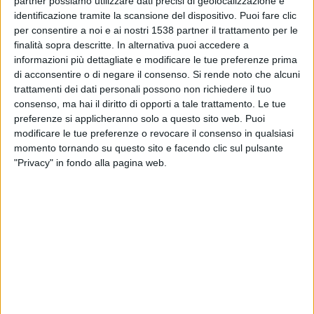
partner possiamo utilizzare dati precisi di geolocalizzazione e
Kyoto
identificazione tramite la scansione del dispositivo. Puoi fare clic
J.LEAGUE International YouTube
per consentire a noi e ai nostri 1538 partner il trattamento per le
finalità sopra descritte. In alternativa puoi accedere a
Domenica, 08/03/2026
informazioni più dettagliate e modificare le tue preferenze prima
di acconsentire o di negare il consenso.
Si rende noto che alcuni
04:55
J1 League
trattamenti dei dati personali possono non richiedere il tuo
consenso, ma hai il diritto di opporti a tale trattamento. Le tue
Fagiano Okayama
preferenze si applicheranno solo a questo sito web. Puoi
Kyoto
modificare le tue preferenze o revocare il consenso in qualsiasi
J.LEAGUE International YouTube
momento tornando su questo sito e facendo clic sul pulsante
"Privacy" in fondo alla pagina web.
DATI STATISTICI DELLA SQUADRA KYOTO IN TELEVISIONE
IN ITALIA
Ad oggi
09/08/2026
e da quando questo sito raccoglie i dati statistici su
quando e dove vengono televisate le partite di
Calcio
della squadra
Kyoto
in
Italia
, che è stato il
17/07/2022
, possiamo fornire i seguenti dati:
26