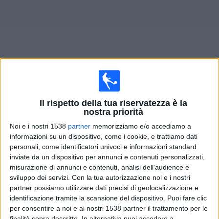
Widget
Prossima partite
Leyton Orient
oggi
Il rispetto della tua riservatezza è la
nostra priorità
×
Noi e i nostri 1538
partner
memorizziamo e/o accediamo a
Leyton Orient:
Al momento non ci sono giochi
informazioni su un dispositivo, come i cookie, e trattiamo dati
televisivi. Puoi controllare la cronologia delle partite
personali, come identificatori univoci e informazioni standard
precedentemente trasmesse in televisione.
inviate da un dispositivo per annunci e contenuti personalizzati,
misurazione di annunci e contenuti, analisi dell'audience e
Venerdì, 05/12/2025
sviluppo dei servizi.
Con la tua autorizzazione noi e i nostri
partner possiamo utilizzare dati precisi di geolocalizzazione e
20:30
FA Cup
identificazione tramite la scansione del dispositivo. Puoi fare clic
per consentire a noi e ai nostri 1538 partner il trattamento per le
Salford
finalità sopra descritte. In alternativa puoi accedere a