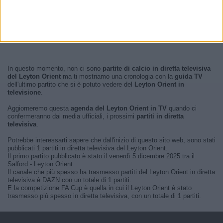
In questo momento, non ci sono
partite di calcio in diretta televisiva
del Leyton Orient
ma ti mostriamo una cronologia con la
guida TV
dell'ultimo partito che si è potuto vedere del
Leyton Orient in
televisione
.
Aggiorneremo questa
agenda del Leyton Orient in TV
quando ci
confermeranno dai media ufficiali, i prossimi
partiti in diretta
televisiva
.
Potrebbe interessarti sapere che dall'inizio di questo sito web, sono stati
pubblicati 1 partiti in diretta televisiva del Leyton Orient.
Il primo partito pubblicato è stato il venerdì 5 dicembre 2025 tra il
Salford - Leyton Orient.
Il canale che più spesso ha trasmesso partiti del Leyton Orient in diretta
televisiva è DAZN con un totale di 1 partiti.
E la competizione FA Cup è quella in cui il Leyton Orient è stato
trasmesso più spesso in diretta televisiva, con un totale di 1 partiti.