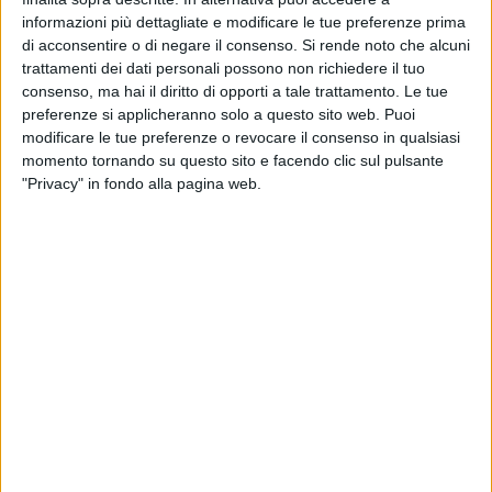
Leyton Orient
informazioni più dettagliate e modificare le tue preferenze prima
DAZN (Guardare in diretta)
di acconsentire o di negare il consenso.
Si rende noto che alcuni
trattamenti dei dati personali possono non richiedere il tuo
consenso, ma hai il diritto di opporti a tale trattamento. Le tue
DATI STATISTICI DELLA SQUADRA LEYTON ORIENT IN
preferenze si applicheranno solo a questo sito web. Puoi
TELEVISIONE IN ITALIA
modificare le tue preferenze o revocare il consenso in qualsiasi
momento tornando su questo sito e facendo clic sul pulsante
Ad oggi
10/08/2026
e da quando questo sito raccoglie i dati statistici su
"Privacy" in fondo alla pagina web.
quando e dove vengono televisate le partite di
Calcio
della squadra
Leyton Orient
in
Italia
, che è stato il
05/12/2025
, possiamo fornire i
seguenti dati:
1
PARTITE TELEVISIVE
0 partite in chiaro
0%
1 partite a pagamento
100%
CLASSIFICA PER CANALI