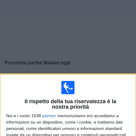
Widget
Prossima partite
Malawi
oggi
×
Malawi:
Al momento non ci sono giochi televisivi. Puoi
controllare la cronologia delle partite precedentemente
trasmesse in televisione.
Il rispetto della tua riservatezza è la
nostra priorità
Mercoledì, 15/04/2026
Noi e i nostri 1538
partner
memorizziamo e/o accediamo a
12:50
FIFA Women's Series
informazioni su un dispositivo, come i cookie, e trattiamo dati
personali, come identificatori univoci e informazioni standard
India
inviate da un dispositivo per annunci e contenuti personalizzati,