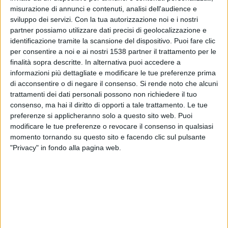
Malawi
misurazione di annunci e contenuti, analisi dell'audience e
FIFA+
DAZN Gratuito (Guardare gratis)
sviluppo dei servizi.
Con la tua autorizzazione noi e i nostri
partner possiamo utilizzare dati precisi di geolocalizzazione e
identificazione tramite la scansione del dispositivo. Puoi fare clic
Sabato, 11/04/2026
per consentire a noi e ai nostri 1538 partner il trattamento per le
12:50
FIFA Women's Series
finalità sopra descritte. In alternativa puoi accedere a
informazioni più dettagliate e modificare le tue preferenze prima
Australia
di acconsentire o di negare il consenso.
Si rende noto che alcuni
Malawi
trattamenti dei dati personali possono non richiedere il tuo
consenso, ma hai il diritto di opporti a tale trattamento. Le tue
DAZN Gratuito (Guardare gratis)
FIFA+
preferenze si applicheranno solo a questo sito web. Puoi
Football Australia YouTube
modificare le tue preferenze o revocare il consenso in qualsiasi
momento tornando su questo sito e facendo clic sul pulsante
Martedì, 24/02/2026
"Privacy" in fondo alla pagina web.
14:00
COSAFA Women's Championship
Angola
Malawi
FIFA+
DAZN Gratuito (Guardare gratis)