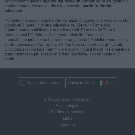
Aggiorneremo questa
agenda del Medellín Femenino in TV
quando ci
confermeranno dai media ufficiali, i prossimi
partiti in diretta
televisiva
.
Potrebbe interessarti sapere che dall'inizio di questo sito web, sono stati
pubblicati 7 partiti in diretta televisiva del Medellín Femenino.
Il primo partito pubblicato è stato il martedì 10 marzo 2026 tra il
Internacional FC Palmira Femenino - Medellín Femenino.
Il canale che più spesso ha trasmesso partiti del Medellín Femenino in
diretta televisiva è Win Sports TV YouTube con un totale di 7 partiti.
E la competizione Liga Femminile è quella in cui il Medellín Femenino è
stato trasmesso più spesso in diretta televisiva, con un totale di 7
partiti.
Passa al fuso orario
Calcio in TV in
Italia
© WOSTI 2026 |
wosti.com
Avviso legale
Política de cookies
Links
Contatto