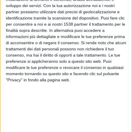
Atlético Nacional Femenino
sviluppo dei servizi.
Con la tua autorizzazione noi e i nostri
Win Sports TV YouTube
partner possiamo utilizzare dati precisi di geolocalizzazione e
identificazione tramite la scansione del dispositivo. Puoi fare clic
per consentire a noi e ai nostri 1538 partner il trattamento per le
Giovedì, 04/06/2026
finalità sopra descritte. In alternativa puoi accedere a
22:30
Liga Femminile
informazioni più dettagliate e modificare le tue preferenze prima
di acconsentire o di negare il consenso.
Si rende noto che alcuni
Millonarios Femenino
trattamenti dei dati personali possono non richiedere il tuo
Medellín Femenino
consenso, ma hai il diritto di opporti a tale trattamento. Le tue
preferenze si applicheranno solo a questo sito web. Puoi
Win Sports TV YouTube
modificare le tue preferenze o revocare il consenso in qualsiasi
momento tornando su questo sito e facendo clic sul pulsante
Domenica, 17/05/2026
"Privacy" in fondo alla pagina web.
22:00
Liga Femminile
Santa Fe D
Medellín Femenino
Win Sports TV YouTube
Più giorni