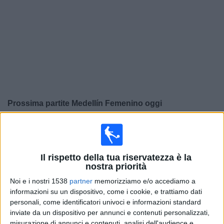
Widget
Prossima partite
Medellín Femenino
oggi
×
Medellín Femenino:
Al momento non ci sono giochi
televisivi. Puoi controllare la cronologia delle partite
precedentemente trasmesse in televisione.
Il rispetto della tua riservatezza è la
nostra priorità
Venerdì, 24/07/2026
Noi e i nostri 1538
partner
memorizziamo e/o accediamo a
informazioni su un dispositivo, come i cookie, e trattiamo dati
22:30
Liga Femminile
personali, come identificatori univoci e informazioni standard
inviate da un dispositivo per annunci e contenuti personalizzati,
Medellín Femenino
misurazione di annunci e contenuti, analisi dell'audience e