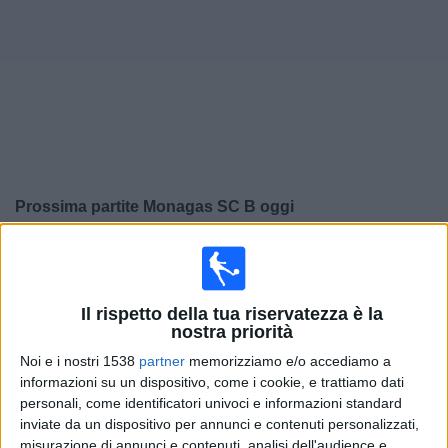
Widget
Prossima partite
Monagas SC B
oggi
×
Monagas SC B:
Al momento non ci sono giochi
televisivi. Puoi controllare la cronologia delle partite
precedentemente trasmesse in televisione.
Il rispetto della tua riservatezza è la
nostra priorità
Sabato, 23/05/2026
Noi e i nostri 1538
partner
memorizziamo e/o accediamo a
informazioni su un dispositivo, come i cookie, e trattiamo dati
21:30
Liga FUTVE 2
personali, come identificatori univoci e informazioni standard
inviate da un dispositivo per annunci e contenuti personalizzati,
Monagas SC B
misurazione di annunci e contenuti, analisi dell'audience e