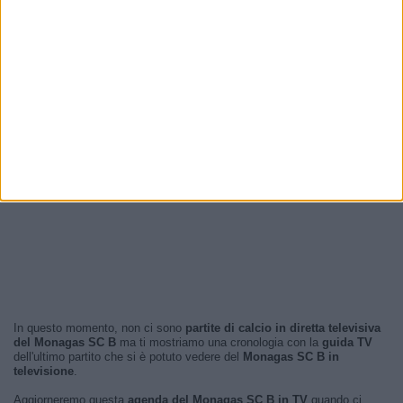
In questo momento, non ci sono
partite di calcio in diretta televisiva
del Monagas SC B
ma ti mostriamo una cronologia con la
guida TV
dell'ultimo partito che si è potuto vedere del
Monagas SC B in
televisione
.
Aggiorneremo questa
agenda del Monagas SC B in TV
quando ci