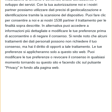
Ávila FC
sviluppo dei servizi.
Con la tua autorizzazione noi e i nostri
FIFA+
DAZN Gratuito (Guardare gratis)
partner possiamo utilizzare dati precisi di geolocalizzazione e
identificazione tramite la scansione del dispositivo. Puoi fare clic
per consentire a noi e ai nostri 1538 partner il trattamento per le
Domenica, 17/05/2026
finalità sopra descritte. In alternativa puoi accedere a
21:00
Liga FUTVE 2
informazioni più dettagliate e modificare le tue preferenze prima
di acconsentire o di negare il consenso.
Si rende noto che alcuni
Bolivar
trattamenti dei dati personali possono non richiedere il tuo
Monagas SC B
consenso, ma hai il diritto di opporti a tale trattamento. Le tue
preferenze si applicheranno solo a questo sito web. Puoi
FIFA+
DAZN Gratuito (Guardare gratis)
modificare le tue preferenze o revocare il consenso in qualsiasi
momento tornando su questo sito e facendo clic sul pulsante
Sabato, 09/05/2026
"Privacy" in fondo alla pagina web.
21:30
Liga FUTVE 2
Monagas SC B
Mineros
FIFA+
DAZN Gratuito (Guardare gratis)
Più giorni