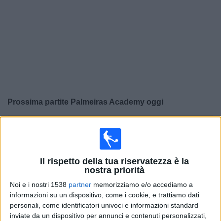
Widget
Prossima partite
Palmeiras Academy
oggi
×
Palmeiras Academy:
Al momento non ci sono giochi
televisivi. Puoi controllare la cronologia delle partite
precedentemente trasmesse in televisione.
Il rispetto della tua riservatezza è la
nostra priorità
Domenica, 22/03/2026
Noi e i nostri 1538
partner
memorizziamo e/o accediamo a
18:30
Copa Libertadores U20
informazioni su un dispositivo, come i cookie, e trattiamo dati
3o posto
personali, come identificatori univoci e informazioni standard
inviate da un dispositivo per annunci e contenuti personalizzati,