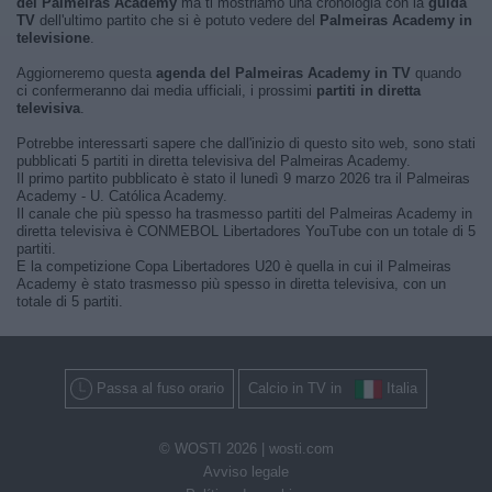
del Palmeiras Academy
ma ti mostriamo una cronologia con la
guida
TV
dell'ultimo partito che si è potuto vedere del
Palmeiras Academy in
televisione
.
Aggiorneremo questa
agenda del Palmeiras Academy in TV
quando
ci confermeranno dai media ufficiali, i prossimi
partiti in diretta
televisiva
.
Potrebbe interessarti sapere che dall'inizio di questo sito web, sono stati
pubblicati 5 partiti in diretta televisiva del Palmeiras Academy.
Il primo partito pubblicato è stato il lunedì 9 marzo 2026 tra il Palmeiras
Academy - U. Católica Academy.
Il canale che più spesso ha trasmesso partiti del Palmeiras Academy in
diretta televisiva è CONMEBOL Libertadores YouTube con un totale di 5
partiti.
E la competizione Copa Libertadores U20 è quella in cui il Palmeiras
Academy è stato trasmesso più spesso in diretta televisiva, con un
totale di 5 partiti.
Passa al fuso orario
Calcio in TV in
Italia
© WOSTI 2026 |
wosti.com
Avviso legale