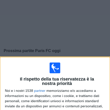
Widget
Prossima partite
Paris FC
oggi
×
Paris FC:
Al momento non ci sono giochi televisivi. Puoi
controllare la cronologia delle partite precedentemente
trasmesse in televisione.
Il rispetto della tua riservatezza è la
nostra priorità
Venerdì, 24/07/2026
Noi e i nostri 1538
partner
memorizziamo e/o accediamo a
informazioni su un dispositivo, come i cookie, e trattiamo dati
10:30
Amichevole
personali, come identificatori univoci e informazioni standard
Como
inviate da un dispositivo per annunci e contenuti personalizzati,