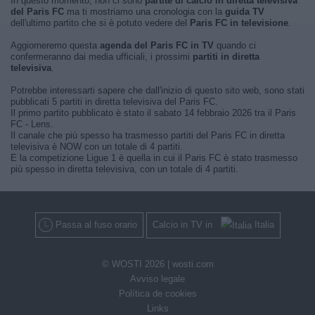
In questo momento, non ci sono
partite di calcio in diretta televisiva
del Paris FC
ma ti mostriamo una cronologia con la
guida TV
dell'ultimo partito che si è potuto vedere del
Paris FC in televisione
.
Aggiorneremo questa
agenda del Paris FC in TV
quando ci
confermeranno dai media ufficiali, i prossimi
partiti in diretta
televisiva
.
Potrebbe interessarti sapere che dall'inizio di questo sito web, sono stati
pubblicati 5 partiti in diretta televisiva del Paris FC.
Il primo partito pubblicato è stato il sabato 14 febbraio 2026 tra il Paris
FC - Lens.
Il canale che più spesso ha trasmesso partiti del Paris FC in diretta
televisiva è NOW con un totale di 4 partiti.
E la competizione Ligue 1 è quella in cui il Paris FC è stato trasmesso
più spesso in diretta televisiva, con un totale di 4 partiti.
Passa al fuso orario
Calcio in TV in
Italia
© WOSTI 2026 |
wosti.com
Avviso legale
Política de cookies
Links