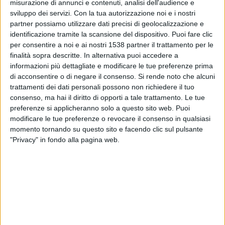
misurazione di annunci e contenuti, analisi dell'audience e
Paris FC
sviluppo dei servizi.
Con la tua autorizzazione noi e i nostri
Como TV
partner possiamo utilizzare dati precisi di geolocalizzazione e
identificazione tramite la scansione del dispositivo. Puoi fare clic
Domenica, 17/05/2026
per consentire a noi e ai nostri 1538 partner il trattamento per le
finalità sopra descritte. In alternativa puoi accedere a
21:00
Ligue 1
informazioni più dettagliate e modificare le tue preferenze prima
di acconsentire o di negare il consenso.
Si rende noto che alcuni
Paris FC
trattamenti dei dati personali possono non richiedere il tuo
PSG
consenso, ma hai il diritto di opporti a tale trattamento. Le tue
NOW
Sky Sport (canale 256)
preferenze si applicheranno solo a questo sito web. Puoi
modificare le tue preferenze o revocare il consenso in qualsiasi
momento tornando su questo sito e facendo clic sul pulsante
Venerdì, 10/04/2026
"Privacy" in fondo alla pagina web.
19:00
Ligue 1
Paris FC
Monaco
NOW
Sky Sport (canale 253)
Più giorni