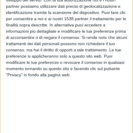
sviluppo dei servizi.
Con la tua autorizzazione noi e i nostri
CAI La Chorrera
partner possiamo utilizzare dati precisi di geolocalizzazione e
Port Layola FC
identificazione tramite la scansione del dispositivo. Puoi fare clic
CONCACAF YouTube
per consentire a noi e ai nostri 1538 partner il trattamento per le
finalità sopra descritte. In alternativa puoi accedere a
Giovedì, 15/08/2024
informazioni più dettagliate e modificare le tue preferenze prima
di acconsentire o di negare il consenso.
Si rende noto che alcuni
00:00
CONCACAF Central American Cup
trattamenti dei dati personali possono non richiedere il tuo
Fase a gironi
consenso, ma hai il diritto di opporti a tale trattamento. Le tue
preferenze si applicheranno solo a questo sito web. Puoi
Aguila
modificare le tue preferenze o revocare il consenso in qualsiasi
Port Layola FC
momento tornando su questo sito e facendo clic sul pulsante
CONCACAF YouTube
"Privacy" in fondo alla pagina web.
Venerdì, 09/08/2024
02:00
CONCACAF Central American Cup
Port Layola FC
Olimpia
CONCACAF YouTube