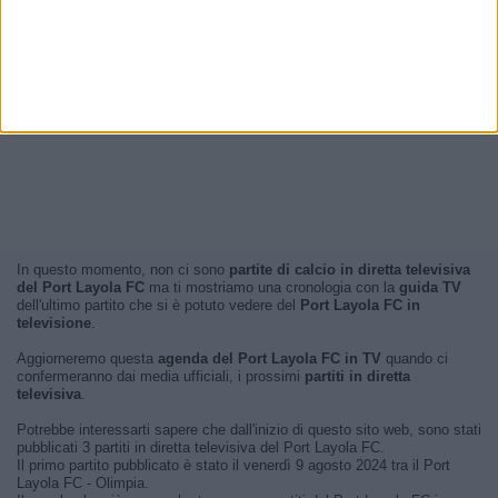
In questo momento, non ci sono
partite di calcio in diretta televisiva
del Port Layola FC
ma ti mostriamo una cronologia con la
guida TV
dell'ultimo partito che si è potuto vedere del
Port Layola FC in
televisione
.
Aggiorneremo questa
agenda del Port Layola FC in TV
quando ci
confermeranno dai media ufficiali, i prossimi
partiti in diretta
televisiva
.
Potrebbe interessarti sapere che dall'inizio di questo sito web, sono stati
pubblicati 3 partiti in diretta televisiva del Port Layola FC.
Il primo partito pubblicato è stato il venerdì 9 agosto 2024 tra il Port
Layola FC - Olimpia.