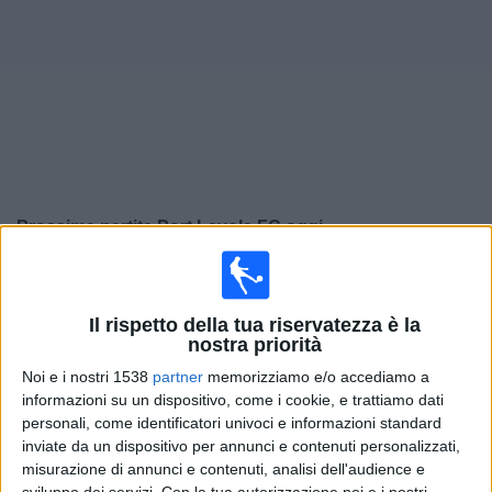
Widget
Prossima partite
Port Layola FC
oggi
×
Port Layola FC:
Al momento non ci sono giochi
televisivi. Puoi controllare la cronologia delle partite
Il rispetto della tua riservatezza è la
precedentemente trasmesse in televisione.
nostra priorità
Noi e i nostri 1538
partner
memorizziamo e/o accediamo a
Giovedì, 22/08/2024
informazioni su un dispositivo, come i cookie, e trattiamo dati
personali, come identificatori univoci e informazioni standard
00:00
CONCACAF Central American Cup
inviate da un dispositivo per annunci e contenuti personalizzati,
Fase a gironi
misurazione di annunci e contenuti, analisi dell'audience e