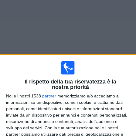
Widget
Prossima partite
Sunderland Femminile
oggi
×
Sunderland Femminile:
Al momento non ci sono giochi
Il rispetto della tua riservatezza è la
televisivi. Puoi controllare la cronologia delle partite
nostra priorità
precedentemente trasmesse in televisione.
Noi e i nostri 1538
partner
memorizziamo e/o accediamo a
informazioni su un dispositivo, come i cookie, e trattiamo dati
Mercoledì, 24/09/2025
personali, come identificatori univoci e informazioni standard
inviate da un dispositivo per annunci e contenuti personalizzati,
20:00
Coppa di Lega - Femminile
misurazione di annunci e contenuti, analisi dell'audience e
sviluppo dei servizi.
Con la tua autorizzazione noi e i nostri
Liverpool Femminile
partner possiamo utilizzare dati precisi di geolocalizzazione e