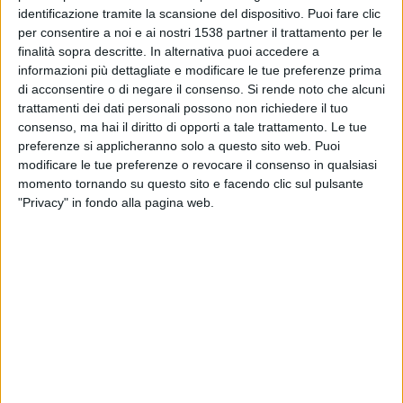
Sunderland Femminile
identificazione tramite la scansione del dispositivo. Puoi fare clic
Barclays Women's Super League YouTube
per consentire a noi e ai nostri 1538 partner il trattamento per le
finalità sopra descritte. In alternativa puoi accedere a
informazioni più dettagliate e modificare le tue preferenze prima
Domenica, 09/02/2025
di acconsentire o di negare il consenso.
Si rende noto che alcuni
15:00
FA Cup - Femminile
trattamenti dei dati personali possono non richiedere il tuo
consenso, ma hai il diritto di opporti a tale trattamento. Le tue
Portsmouth Women
preferenze si applicheranno solo a questo sito web. Puoi
Sunderland Femminile
modificare le tue preferenze o revocare il consenso in qualsiasi
momento tornando su questo sito e facendo clic sul pulsante
The FA Player
"Privacy" in fondo alla pagina web.
DATI STATISTICI DELLA SQUADRA SUNDERLAND
FEMMINILE IN TELEVISIONE IN ITALIA
Ad oggi
06/08/2026
e da quando questo sito raccoglie i dati statistici su
quando e dove vengono televisate le partite di
Calcio
della squadra
Sunderland Femminile
in
Italia
, che è stato il
09/02/2025
, possiamo
fornire i seguenti dati: