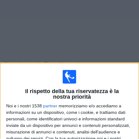
Widget
Prossima partite
Truro City
oggi
×
Truro City:
Al momento non ci sono giochi televisivi.
Puoi controllare la cronologia delle partite
Il rispetto della tua riservatezza è la
precedentemente trasmesse in televisione.
nostra priorità
Noi e i nostri 1538
partner
memorizziamo e/o accediamo a
Sabato, 25/04/2026
informazioni su un dispositivo, come i cookie, e trattiamo dati
personali, come identificatori univoci e informazioni standard
13:30
National League
inviate da un dispositivo per annunci e contenuti personalizzati,
misurazione di annunci e contenuti, analisi dell'audience e
Aldershot
sviluppo dei servizi.
Con la tua autorizzazione noi e i nostri