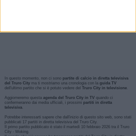
In questo momento, non ci sono
partite di calcio in diretta televisiva
del Truro City
ma ti mostriamo una cronologia con la
guida TV
dell'ultimo partito che si è potuto vedere del
Truro City in televisione
.
Aggiorneremo questa
agenda del Truro City in TV
quando ci
confermeranno dai media ufficiali, i prossimi
partiti in diretta
televisiva
.
Potrebbe interessarti sapere che dall'inizio di questo sito web, sono stati
pubblicati 17 partiti in diretta televisiva del Truro City.
Il primo partito pubblicato è stato il martedì 10 febbraio 2026 tra il Truro
City - Woking.