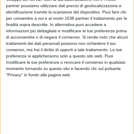
Truro City
partner possiamo utilizzare dati precisi di geolocalizzazione e
DAZN (Guardare in diretta)
identificazione tramite la scansione del dispositivo. Puoi fare clic
per consentire a noi e ai nostri 1538 partner il trattamento per le
finalità sopra descritte. In alternativa puoi accedere a
Sabato, 18/04/2026
informazioni più dettagliate e modificare le tue preferenze prima
16:00
National League
di acconsentire o di negare il consenso.
Si rende noto che alcuni
trattamenti dei dati personali possono non richiedere il tuo
Truro City
consenso, ma hai il diritto di opporti a tale trattamento. Le tue
Carlisle
preferenze si applicheranno solo a questo sito web. Puoi
modificare le tue preferenze o revocare il consenso in qualsiasi
DAZN (Guardare in diretta)
momento tornando su questo sito e facendo clic sul pulsante
"Privacy" in fondo alla pagina web.
Sabato, 11/04/2026
16:00
National League
Boston United
Truro City
DAZN (Guardare in diretta)
Più giorni