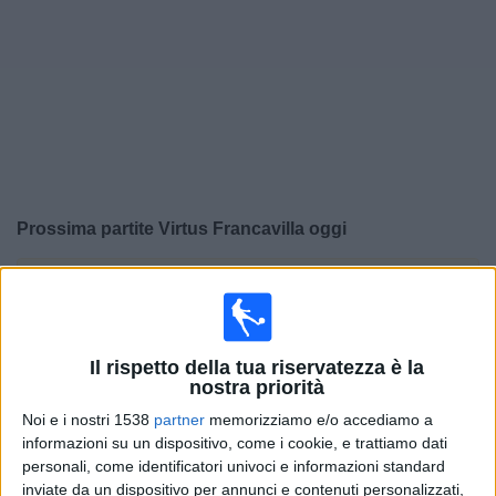
Widget
Prossima partite
Virtus Francavilla
oggi
×
Virtus Francavilla:
Al momento non ci sono giochi
televisivi. Puoi controllare la cronologia delle partite
precedentemente trasmesse in televisione.
Il rispetto della tua riservatezza è la
nostra priorità
Domenica, 19/05/2024
Noi e i nostri 1538
partner
memorizziamo e/o accediamo a
20:30
Serie C - Play Off Promozione
informazioni su un dispositivo, come i cookie, e trattiamo dati
personali, come identificatori univoci e informazioni standard
Monopoli
inviate da un dispositivo per annunci e contenuti personalizzati,