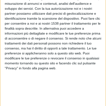
Virtus Francavilla
misurazione di annunci e contenuti, analisi dell'audience e
Sky Sport
Sky Sport (canale 252)
sviluppo dei servizi.
Con la tua autorizzazione noi e i nostri
partner possiamo utilizzare dati precisi di geolocalizzazione e
identificazione tramite la scansione del dispositivo. Puoi fare clic
Domenica, 12/05/2024
per consentire a noi e ai nostri 1538 partner il trattamento per le
18:00
Serie C - Play Off Promozione
finalità sopra descritte. In alternativa puoi accedere a
informazioni più dettagliate e modificare le tue preferenze prima
Virtus Francavilla
di acconsentire o di negare il consenso.
Si rende noto che alcuni
Monopoli
trattamenti dei dati personali possono non richiedere il tuo
consenso, ma hai il diritto di opporti a tale trattamento. Le tue
Sky Sport (canale 254)
preferenze si applicheranno solo a questo sito web. Puoi
modificare le tue preferenze o revocare il consenso in qualsiasi
Sabato, 27/04/2024
momento tornando su questo sito e facendo clic sul pulsante
"Privacy" in fondo alla pagina web.
18:30
Serie C - Play Off Promozione
Potenza
Virtus Francavilla
NOW
Sky Sport (canale 254)
Più giorni