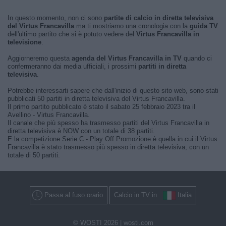
In questo momento, non ci sono
partite di calcio in diretta televisiva
del Virtus Francavilla
ma ti mostriamo una cronologia con la
guida TV
dell'ultimo partito che si è potuto vedere del
Virtus Francavilla in
televisione
.
Aggiorneremo questa
agenda del Virtus Francavilla in TV
quando ci
confermeranno dai media ufficiali, i prossimi
partiti in diretta
televisiva
.
Potrebbe interessarti sapere che dall'inizio di questo sito web, sono stati
pubblicati 50 partiti in diretta televisiva del Virtus Francavilla.
Il primo partito pubblicato è stato il sabato 25 febbraio 2023 tra il
Avellino - Virtus Francavilla.
Il canale che più spesso ha trasmesso partiti del Virtus Francavilla in
diretta televisiva è NOW con un totale di 38 partiti.
E la competizione Serie C - Play Off Promozione è quella in cui il Virtus
Francavilla è stato trasmesso più spesso in diretta televisiva, con un
totale di 50 partiti.
Passa al fuso orario
Calcio in TV in
Italia
© WOSTI 2026 |
wosti.com